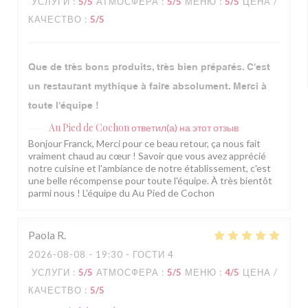
УСЛУГИ
:
5
/5
АТМОСФЕРА
:
5
/5
МЕНЮ
:
5
/5
ЦЕНА /
КАЧЕСТВО
:
5
/5
Que de très bons produits, très bien préparés. C'est
un restaurant mythique à faire absolument. Merci à
toute l'équipe !
Au Pied de Cochon
ответил(а) на этот отзыв
Bonjour Franck, Merci pour ce beau retour, ça nous fait
vraiment chaud au cœur ! Savoir que vous avez apprécié
notre cuisine et l'ambiance de notre établissement, c'est
une belle récompense pour toute l'équipe. À très bientôt
parmi nous ! L'équipe du Au Pied de Cochon
Paola
R
2026-08-08
- 19:30 - ГОСТИ 4
УСЛУГИ
:
5
/5
АТМОСФЕРА
:
5
/5
МЕНЮ
:
4
/5
ЦЕНА /
КАЧЕСТВО
:
5
/5