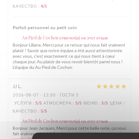
КАЧЕСТВО
:
4
/5
Parfait personnel au petit soin
Au Pied de Cochon
ответил(а) на этот отзыв
Bonjour Liliane, Merci pour ce retour qui nous fait vraiment
plaisir ! Savoir que notre équipe a été aussi attentionnée
avec vous, c'est exactement ce qui nous tient à cœur
chaque jour. Au plaisir de vous revoir bientôt parmi nous !
L'équipe du Au Pied de Cochon
JJ
L
2026-08-07
- 12:30 - ГОСТИ 3
УСЛУГИ
:
5
/5
АТМОСФЕРА
:
5
/5
МЕНЮ
:
5
/5
ЦЕНА /
КАЧЕСТВО
:
5
/5
Au Pied de Cochon
ответил(а) на этот отзыв
Bonjour Jean Jacques, Merci pour cette belle note, ça nous
fait vraiment plaisir ! Savoir que tout a été à la hauteur, du