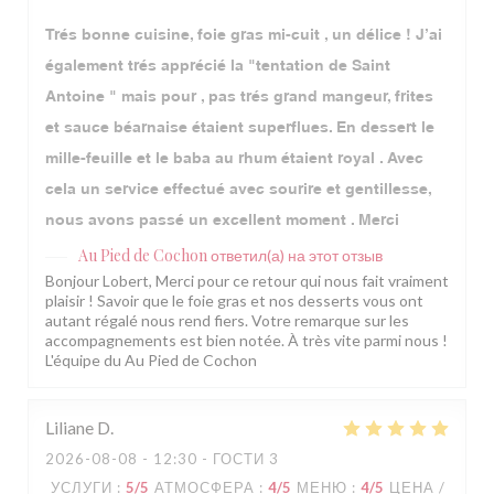
Trés bonne cuisine, foie gras mi-cuit , un délice ! J’ai
également trés apprécié la "tentation de Saint
Antoine " mais pour , pas trés grand mangeur, frites
et sauce béarnaise étaient superflues. En dessert le
mille-feuille et le baba au rhum étaient royal . Avec
cela un service effectué avec sourire et gentillesse,
nous avons passé un excellent moment . Merci
Au Pied de Cochon
ответил(а) на этот отзыв
Bonjour Lobert, Merci pour ce retour qui nous fait vraiment
plaisir ! Savoir que le foie gras et nos desserts vous ont
autant régalé nous rend fiers. Votre remarque sur les
accompagnements est bien notée. À très vite parmi nous !
L'équipe du Au Pied de Cochon
Liliane
D
2026-08-08
- 12:30 - ГОСТИ 3
УСЛУГИ
:
5
/5
АТМОСФЕРА
:
4
/5
МЕНЮ
:
4
/5
ЦЕНА /