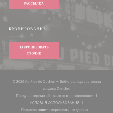
РАССЫЛКА
БРОНИРОВАНИЕ
ЗАБРОНИРОВАТЬ
СТОЛИК
© 2026 Au Pied de Cochon — Веб-страница ресторана
((открывается в новом окн
создана
Zenchef
Предупреждение об отказе от ответственности
((открывается в новом окне))
УСЛОВИЯ ИСПОЛЬЗОВАНИЯ
((открывается в новом окне))
Политика защиты персональных данных
((открывается в новом окне))