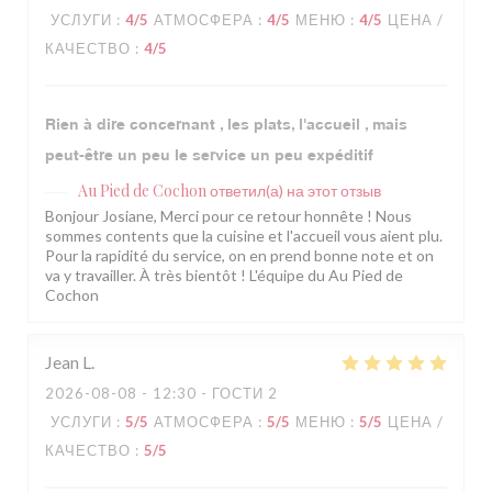
УСЛУГИ
:
4
/5
АТМОСФЕРА
:
4
/5
МЕНЮ
:
4
/5
ЦЕНА /
КАЧЕСТВО
:
4
/5
Rien à dire concernant , les plats, l'accueil , mais
peut-être un peu le service un peu expéditif
Au Pied de Cochon
ответил(а) на этот отзыв
Bonjour Josiane, Merci pour ce retour honnête ! Nous
sommes contents que la cuisine et l'accueil vous aient plu.
Pour la rapidité du service, on en prend bonne note et on
va y travailler. À très bientôt ! L'équipe du Au Pied de
Cochon
Jean
L
2026-08-08
- 12:30 - ГОСТИ 2
УСЛУГИ
:
5
/5
АТМОСФЕРА
:
5
/5
МЕНЮ
:
5
/5
ЦЕНА /
КАЧЕСТВО
:
5
/5