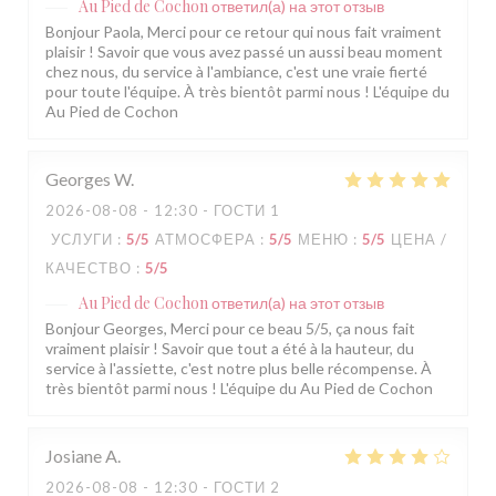
Au Pied de Cochon
ответил(а) на этот отзыв
Bonjour Paola, Merci pour ce retour qui nous fait vraiment
plaisir ! Savoir que vous avez passé un aussi beau moment
chez nous, du service à l'ambiance, c'est une vraie fierté
pour toute l'équipe. À très bientôt parmi nous ! L'équipe du
Au Pied de Cochon
Georges
W
2026-08-08
- 12:30 - ГОСТИ 1
УСЛУГИ
:
5
/5
АТМОСФЕРА
:
5
/5
МЕНЮ
:
5
/5
ЦЕНА /
КАЧЕСТВО
:
5
/5
Au Pied de Cochon
ответил(а) на этот отзыв
Bonjour Georges, Merci pour ce beau 5/5, ça nous fait
vraiment plaisir ! Savoir que tout a été à la hauteur, du
service à l'assiette, c'est notre plus belle récompense. À
très bientôt parmi nous ! L'équipe du Au Pied de Cochon
Josiane
A
2026-08-08
- 12:30 - ГОСТИ 2