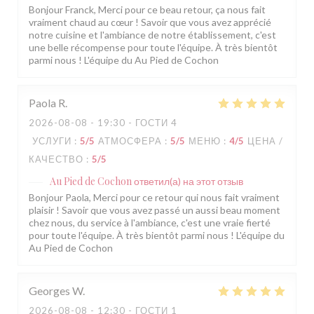
Bonjour Franck, Merci pour ce beau retour, ça nous fait
vraiment chaud au cœur ! Savoir que vous avez apprécié
notre cuisine et l'ambiance de notre établissement, c'est
une belle récompense pour toute l'équipe. À très bientôt
parmi nous ! L'équipe du Au Pied de Cochon
Paola
R
2026-08-08
- 19:30 - ГОСТИ 4
УСЛУГИ
:
5
/5
АТМОСФЕРА
:
5
/5
МЕНЮ
:
4
/5
ЦЕНА /
КАЧЕСТВО
:
5
/5
Au Pied de Cochon
ответил(а) на этот отзыв
Bonjour Paola, Merci pour ce retour qui nous fait vraiment
plaisir ! Savoir que vous avez passé un aussi beau moment
chez nous, du service à l'ambiance, c'est une vraie fierté
pour toute l'équipe. À très bientôt parmi nous ! L'équipe du
Au Pied de Cochon
Georges
W
2026-08-08
- 12:30 - ГОСТИ 1