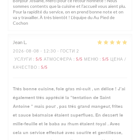
Bonjour Josiane, Merci pour ce retour honnête ! Nous
sommes contents que la cuisine et l'accueil vous aient plu.
Pour la rapidité du service, on en prend bonne note et on
va y travailler. À très bientôt ! L'équipe du Au Pied de
Cochon
Jean
L
2026-08-08
- 12:30 - ГОСТИ 2
УСЛУГИ
:
5
/5
АТМОСФЕРА
:
5
/5
МЕНЮ
:
5
/5
ЦЕНА /
КАЧЕСТВО
:
5
/5
Trés bonne cuisine, foie gras mi-cuit , un délice ! J’ai
également trés apprécié la "tentation de Saint
Antoine " mais pour , pas trés grand mangeur, frites
et sauce béarnaise étaient superflues. En dessert le
mille-feuille et le baba au rhum étaient royal . Avec
cela un service effectué avec sourire et gentillesse,