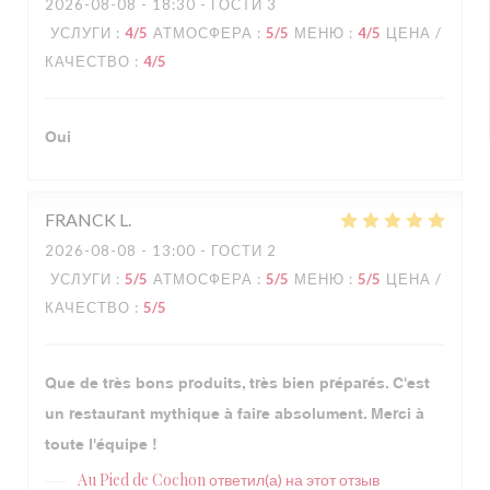
2026-08-08
- 18:30 - ГОСТИ 3
УСЛУГИ
:
4
/5
АТМОСФЕРА
:
5
/5
МЕНЮ
:
4
/5
ЦЕНА /
КАЧЕСТВО
:
4
/5
Oui
FRANCK
L
2026-08-08
- 13:00 - ГОСТИ 2
УСЛУГИ
:
5
/5
АТМОСФЕРА
:
5
/5
МЕНЮ
:
5
/5
ЦЕНА /
КАЧЕСТВО
:
5
/5
Que de très bons produits, très bien préparés. C'est
un restaurant mythique à faire absolument. Merci à
toute l'équipe !
Au Pied de Cochon
ответил(а) на этот отзыв