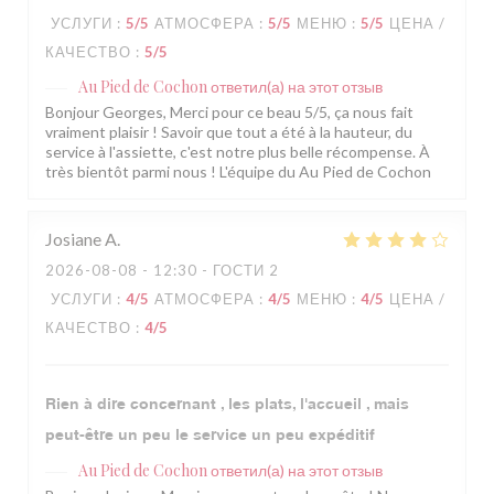
УСЛУГИ
:
5
/5
АТМОСФЕРА
:
5
/5
МЕНЮ
:
5
/5
ЦЕНА /
КАЧЕСТВО
:
5
/5
Au Pied de Cochon
ответил(а) на этот отзыв
Bonjour Georges, Merci pour ce beau 5/5, ça nous fait
vraiment plaisir ! Savoir que tout a été à la hauteur, du
service à l'assiette, c'est notre plus belle récompense. À
très bientôt parmi nous ! L'équipe du Au Pied de Cochon
Josiane
A
2026-08-08
- 12:30 - ГОСТИ 2
УСЛУГИ
:
4
/5
АТМОСФЕРА
:
4
/5
МЕНЮ
:
4
/5
ЦЕНА /
КАЧЕСТВО
:
4
/5
Rien à dire concernant , les plats, l'accueil , mais
peut-être un peu le service un peu expéditif
Au Pied de Cochon
ответил(а) на этот отзыв