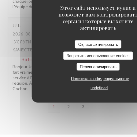
chaque jour. Au plaisir de vous revoir bientôt parmi nous !
L'équipe du Au Pied de Cochon
Этот сайт использует кукис и
позволяет вам контролироват
сервисы которые вы хотите
JJ
L
активировать
2026-08-07
- 12:30 - ГОСТИ 3
УСЛУГИ
:
5
/5
АТМОСФЕРА
:
5
/5
МЕНЮ
:
5
/5
ЦЕНА /
Ок, все активировать
КАЧЕСТВО
:
5
/5
Запретить использование cookies
Au Pied de Cochon
ответил(а) на этот отзыв
Bonjour Jean Jacques, Merci pour cette belle note, ça nous
Персонализировать
fait vraiment plaisir ! Savoir que tout a été à la hauteur, du
service à l'assiette, c'est une vraie fierté pour toute
Политика конфиденциальности
l'équipe. À très bientôt parmi nous ! L'équipe du Au Pied de
undefined
Cochon
1
2
3