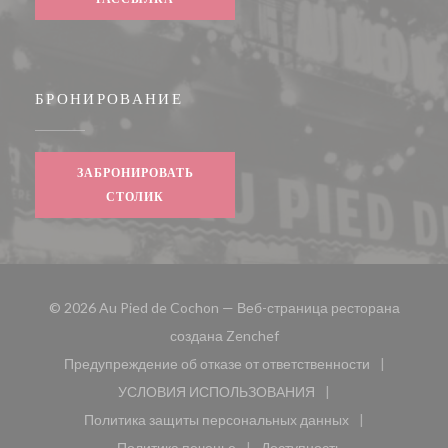
БРОНИРОВАНИЕ
ЗАБРОНИРОВАТЬ
СТОЛИК
© 2026 Au Pied de Cochon — Веб-страница ресторана
((открывается в новом окн
создана
Zenchef
Предупреждение об отказе от ответственности
((открывается в новом окне))
УСЛОВИЯ ИСПОЛЬЗОВАНИЯ
((открывается в новом окне))
Политика защиты персональных данных
((открывается в новом окне))
Политика печенье
Доступность