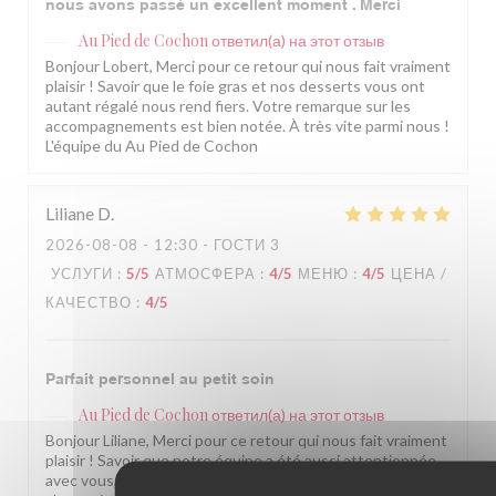
nous avons passé un excellent moment . Merci
Au Pied de Cochon
ответил(а) на этот отзыв
Bonjour Lobert, Merci pour ce retour qui nous fait vraiment
plaisir ! Savoir que le foie gras et nos desserts vous ont
autant régalé nous rend fiers. Votre remarque sur les
accompagnements est bien notée. À très vite parmi nous !
L'équipe du Au Pied de Cochon
Liliane
D
2026-08-08
- 12:30 - ГОСТИ 3
УСЛУГИ
:
5
/5
АТМОСФЕРА
:
4
/5
МЕНЮ
:
4
/5
ЦЕНА /
КАЧЕСТВО
:
4
/5
Parfait personnel au petit soin
Au Pied de Cochon
ответил(а) на этот отзыв
Bonjour Liliane, Merci pour ce retour qui nous fait vraiment
plaisir ! Savoir que notre équipe a été aussi attentionnée
avec vous, c'est exactement ce qui nous tient à cœur