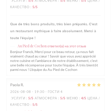
УСЛУГИ
:
5
/5
АТМОСФЕРА
:
5
/5
МЕНЮ
:
5
/5
ЦЕНА /
КАЧЕСТВО
:
5
/5
Que de très bons produits, très bien préparés. C'est
un restaurant mythique à faire absolument. Merci à
toute l'équipe !
Au Pied de Cochon
ответил(а) на этот отзыв
Bonjour Franck, Merci pour ce beau retour, ça nous fait
vraiment chaud au cœur ! Savoir que vous avez apprécié
notre cuisine et l'ambiance de notre établissement, c'est
une belle récompense pour toute l'équipe. À très bientôt
parmi nous ! L'équipe du Au Pied de Cochon
Paola
R
2026-08-08
- 19:30 - ГОСТИ 4
УСЛУГИ
:
5
/5
АТМОСФЕРА
:
5
/5
МЕНЮ
:
4
/5
ЦЕНА /
КАЧЕСТВО
:
5
/5