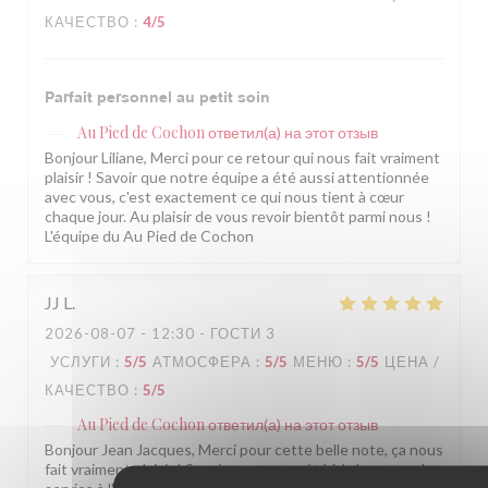
КАЧЕСТВО
:
4
/5
Parfait personnel au petit soin
Au Pied de Cochon
ответил(а) на этот отзыв
Bonjour Liliane, Merci pour ce retour qui nous fait vraiment
plaisir ! Savoir que notre équipe a été aussi attentionnée
avec vous, c'est exactement ce qui nous tient à cœur
chaque jour. Au plaisir de vous revoir bientôt parmi nous !
L'équipe du Au Pied de Cochon
JJ
L
2026-08-07
- 12:30 - ГОСТИ 3
УСЛУГИ
:
5
/5
АТМОСФЕРА
:
5
/5
МЕНЮ
:
5
/5
ЦЕНА /
КАЧЕСТВО
:
5
/5
Au Pied de Cochon
ответил(а) на этот отзыв
Bonjour Jean Jacques, Merci pour cette belle note, ça nous
fait vraiment plaisir ! Savoir que tout a été à la hauteur, du