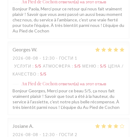
Au Pied de Cochon
ответил(а) на этот отзыв
Bonjour Paola, Merci pour ce retour qui nous fait vraiment
plaisir ! Savoir que vous avez passé un aussi beau moment
chez nous, du service à l'ambiance, c'est une vraie fierté
pour toute l'équipe. À très bientôt parmi nous ! L'équipe du
Au Pied de Cochon
Georges
W
2026-08-08
- 12:30 - ГОСТИ 1
УСЛУГИ
:
5
/5
АТМОСФЕРА
:
5
/5
МЕНЮ
:
5
/5
ЦЕНА /
КАЧЕСТВО
:
5
/5
Au Pied de Cochon
ответил(а) на этот отзыв
Bonjour Georges, Merci pour ce beau 5/5, ça nous fait
vraiment plaisir ! Savoir que tout a été à la hauteur, du
service à l'assiette, c'est notre plus belle récompense. À
très bientôt parmi nous ! L'équipe du Au Pied de Cochon
Josiane
A
2026-08-08
- 12:30 - ГОСТИ 2