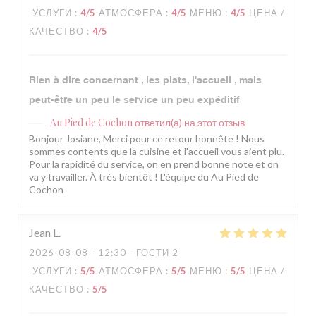
УСЛУГИ
:
4
/5
АТМОСФЕРА
:
4
/5
МЕНЮ
:
4
/5
ЦЕНА /
КАЧЕСТВО
:
4
/5
Rien à dire concernant , les plats, l'accueil , mais
peut-être un peu le service un peu expéditif
Au Pied de Cochon
ответил(а) на этот отзыв
Bonjour Josiane, Merci pour ce retour honnête ! Nous
sommes contents que la cuisine et l'accueil vous aient plu.
Pour la rapidité du service, on en prend bonne note et on
va y travailler. À très bientôt ! L'équipe du Au Pied de
Cochon
Jean
L
2026-08-08
- 12:30 - ГОСТИ 2
УСЛУГИ
:
5
/5
АТМОСФЕРА
:
5
/5
МЕНЮ
:
5
/5
ЦЕНА /
КАЧЕСТВО
:
5
/5