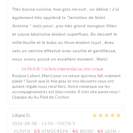
Trés bonne cuisine, foie gras mi-cuit , un délice ! J’ai
également trés apprécié la "tentation de Saint
Antoine " mais pour , pas trés grand mangeur, frites
et sauce béarnaise étaient superflues. En dessert le
mille-feuille et le baba au rhum étaient royal . Avec
cela un service effectué avec sourire et gentillesse,
nous avons passé un excellent moment . Merci
Au Pied de Cochon
ответил(а) на этот отзыв
Bonjour Lobert, Merci pour ce retour qui nous fait vraiment
plaisir ! Savoir que le foie gras et nos desserts vous ont
autant régalé nous rend fiers. Votre remarque sur les
accompagnements est bien notée. À très vite parmi nous !
L'équipe du Au Pied de Cochon
Liliane
D
2026-08-08
- 12:30 - ГОСТИ 3
УСЛУГИ
:
5
/5
АТМОСФЕРА
:
4
/5
МЕНЮ
:
4
/5
ЦЕНА /