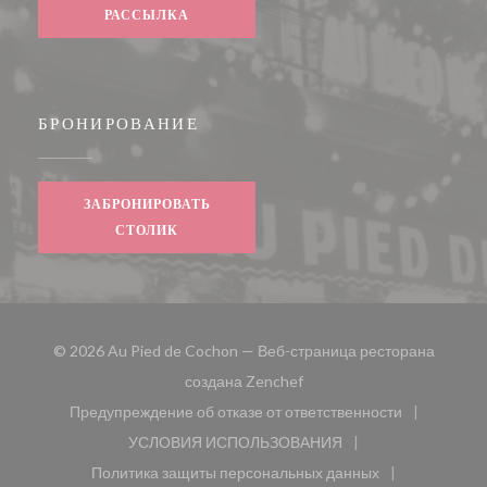
РАССЫЛКА
БРОНИРОВАНИЕ
ЗАБРОНИРОВАТЬ
СТОЛИК
© 2026 Au Pied de Cochon — Веб-страница ресторана
((открывается в новом окн
создана
Zenchef
Предупреждение об отказе от ответственности
((открывается в новом окне))
УСЛОВИЯ ИСПОЛЬЗОВАНИЯ
((открывается в новом окне))
Политика защиты персональных данных
((открывается в новом окне))