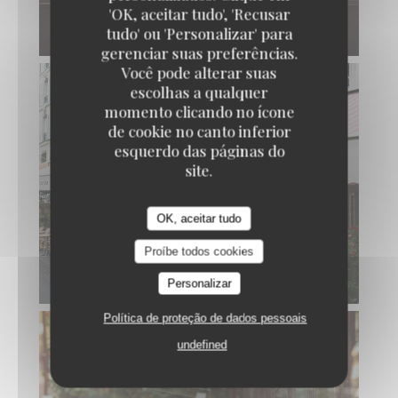
'OK, aceitar tudo', 'Recusar
tudo' ou 'Personalizar' para
gerenciar suas preferências.
Você pode alterar suas
escolhas a qualquer
momento clicando no ícone
de cookie no canto inferior
esquerdo das páginas do
site.
OK, aceitar tudo
Proíbe todos cookies
Personalizar
Política de proteção de dados pessoais
undefined