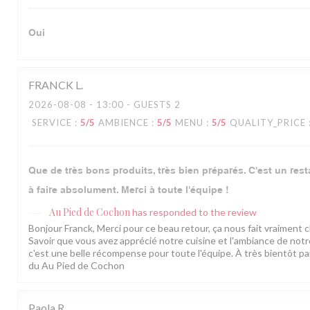
Oui
FRANCK
L
2026-08-08
- 13:00 - GUESTS 2
SERVICE
:
5
/5
AMBIENCE
:
5
/5
MENU
:
5
/5
QUALITY_PRICE
Que de très bons produits, très bien préparés. C'est un res
à faire absolument. Merci à toute l'équipe !
Au Pied de Cochon
has responded to the review
Bonjour Franck, Merci pour ce beau retour, ça nous fait vraiment 
Savoir que vous avez apprécié notre cuisine et l'ambiance de not
c'est une belle récompense pour toute l'équipe. À très bientôt pa
du Au Pied de Cochon
Paola
R