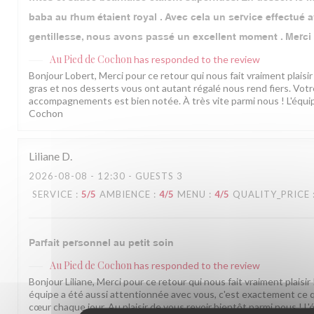
baba au rhum étaient royal . Avec cela un service effectué 
gentillesse, nous avons passé un excellent moment . Merci
Au Pied de Cochon
has responded to the review
Bonjour Lobert, Merci pour ce retour qui nous fait vraiment plaisir 
gras et nos desserts vous ont autant régalé nous rend fiers. Vot
accompagnements est bien notée. À très vite parmi nous ! L'équi
Cochon
Liliane
D
2026-08-08
- 12:30 - GUESTS 3
SERVICE
:
5
/5
AMBIENCE
:
4
/5
MENU
:
4
/5
QUALITY_PRICE
Parfait personnel au petit soin
Au Pied de Cochon
has responded to the review
Bonjour Liliane, Merci pour ce retour qui nous fait vraiment plaisir
équipe a été aussi attentionnée avec vous, c'est exactement ce q
cœur chaque jour. Au plaisir de vous revoir bientôt parmi nous ! L