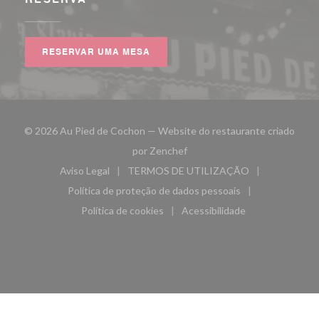
RESERVAR UMA MESA
© 2026 Au Pied de Cochon — Website do restaurante criado
((abre numa nova janela))
por
Zenchef
Aviso Legal
TERMOS DE UTILIZAÇÃO
((abre numa nova janela))
((abre numa nova janela))
Política de proteção de dados pessoais
((abre numa nova janela))
Política de cookies
Acessibilidade
((abre numa nova janela))
((abre numa nova janela)