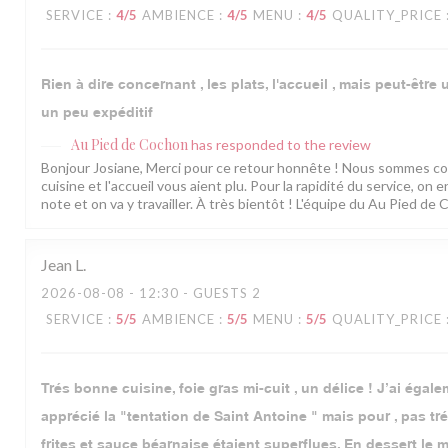
SERVICE
:
4
/5
AMBIENCE
:
4
/5
MENU
:
4
/5
QUALITY_PRICE
Rien à dire concernant , les plats, l'accueil , mais peut-être
un peu expéditif
Au Pied de Cochon
has responded to the review
Bonjour Josiane, Merci pour ce retour honnête ! Nous sommes co
cuisine et l'accueil vous aient plu. Pour la rapidité du service, on
note et on va y travailler. À très bientôt ! L'équipe du Au Pied de
Jean
L
2026-08-08
- 12:30 - GUESTS 2
SERVICE
:
5
/5
AMBIENCE
:
5
/5
MENU
:
5
/5
QUALITY_PRICE
Trés bonne cuisine, foie gras mi-cuit , un délice ! J’ai égale
apprécié la "tentation de Saint Antoine " mais pour , pas tr
frites et sauce béarnaise étaient superflues. En dessert le mi