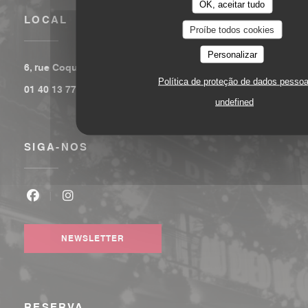
OK, aceitar tudo
LOCAL
Proíbe todos cookies
Personalizar
((abre numa nova janela))
6, rue Coquillière 75001 Paris
Política de proteção de dados pessoa
01 40 13 77 00
undefined
SIGA-NOS
Facebook ((abre numa nova janela))
Instagram ((abre numa nova janela))
NEWSLETTER
RESERVA