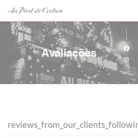
Painel de Gerenciamento de Cookies
Avaliações
Face
Inst
reviews_from_our_clients_follow