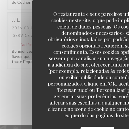
de Cochon
O restaurante e seus parceiros ut
cookies neste site, o que pode impl
JJ
L
coleta de dados pessoais. Os coo
2026-08-07
- 12:30 - GUESTS 3
denominados «necessários» s
SERVICE
:
5
/5
AMBIENCE
:
5
/5
MENU
:
5
/5
QUALITY_PRICE
obrigatórios e instalados por padrão
Au Pied de Cochon
has responded to the review
cookies opcionais requerem s
consentimento. Esses cookies opc
Bonjour Jean Jacques, Merci pour cette belle note, ça nous fait vra
Savoir que tout a été à la hauteur, du service à l'assiette, c'est un
servem para analisar sua navegaçã
toute l'équipe. À très bientôt parmi nous ! L'équipe du Au Pied d
a audiência do site, oferecer funcio
(por exemplo, relacionadas às redes 
ou exibir publicidade ou conteú
1
2
3
personalizados. Clique em 'OK, aceit
'Recusar tudo' ou 'Personalizar' 
gerenciar suas preferências. Voc
alterar suas escolhas a qualquer 
clicando no ícone de cookie no canto
esquerdo das páginas do site