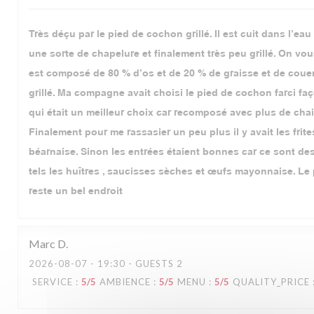
Très déçu par le pied de cochon grillé. Il est cuit dans l’ea
une sorte de chapelure et finalement très peu grillé. On vou
est composé de 80 % d’os et de 20 % de graisse et de cou
grillé. Ma compagne avait choisi le pied de cochon farci fa
qui était un meilleur choix car recomposé avec plus de chair
Finalement pour me rassasier un peu plus il y avait les frite
béarnaise. Sinon les entrées étaient bonnes car ce sont de
tels les huîtres , saucisses sèches et œufs mayonnaise. Le
reste un bel endroit
Marc
D
2026-08-07
- 19:30 - GUESTS 2
SERVICE
:
5
/5
AMBIENCE
:
5
/5
MENU
:
5
/5
QUALITY_PRICE