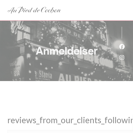
Panel for informasjonskapsler
Anmeldelser
Faceb
Insta
reviews_from_our_clients_follow