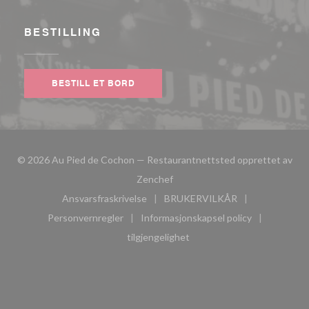
BESTILLING
BESTILL ET BORD
© 2026 Au Pied de Cochon — Restaurantnettsted opprettet av
((åpner i et nytt vindu))
Zenchef
Ansvarsfraskrivelse
BRUKERVILKÅR
((åpner i et nytt vindu))
((åpner i et nytt vindu))
Personvernregler
Informasjonskapsel policy
((åpner i et nytt vindu))
((åpner i et nytt vindu))
tilgjengelighet
((åpner i et nytt vindu))