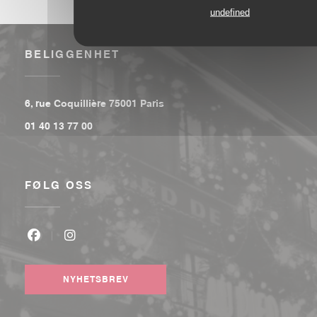
undefined
BELIGGENHET
((åpner i et nytt vindu))
6, rue Coquillière 75001 Paris
01 40 13 77 00
FØLG OSS
Facebook ((åpner i et nytt vindu))
Instagram ((åpner i et nytt vindu))
NYHETSBREV