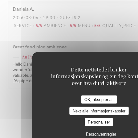
Daniela
A
2026-08-06
- 19:30 - GUESTS 2
SERVICE
:
5
/5
AMBIENCE
:
5
/5
MENU
:
5
/5
QUALITY_PRICE
Great food nice ambience
Au Pied de Cochon
has responded to the review
Hello Daniela, What a pleasure to read your kind words! We are s
Dette nettstedet bruker
wonderful time with us. Your feedback on anticipating our guests'
valuable, and we will keep it in mind. We hope to welcome you ba
informasjonskapsler og gir deg kont
L'équipe du Au Pied de Cochon
over hva du vil aktivere
1
2
3
OK, aksepter alt
Nekt alle informasjonskapsler
Personaliser
Personvernregler