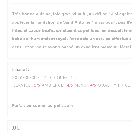
Trés bonne cuisine, foie gras mi-cuit , un délice ! J’ai égale
apprécié la "tentation de Saint Antoine " mais pour , pas tr
frites et sauce béarnaise étaient superflues. En dessert le mi
baba au rhum étaient royal . Avec cela un service effectué 
gentillesse, nous avons passé un excellent moment . Merci
Liliane
D
2026-08-08
- 12:30 - GUESTS 3
SERVICE
:
5
/5
AMBIENCE
:
4
/5
MENU
:
4
/5
QUALITY_PRICE
Parfait personnel au petit soin
JJ
L