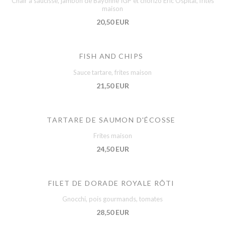
Chair à saucisse, jambon de Bayonne IGP et chorizo Éric Ospital, frites
maison
20,50 EUR
FISH AND CHIPS
Sauce tartare, frites maison
21,50 EUR
TARTARE DE SAUMON D'ÉCOSSE
Frites maison
24,50 EUR
FILET DE DORADE ROYALE RÔTI
Gnocchi, pois gourmands, tomates
28,50 EUR