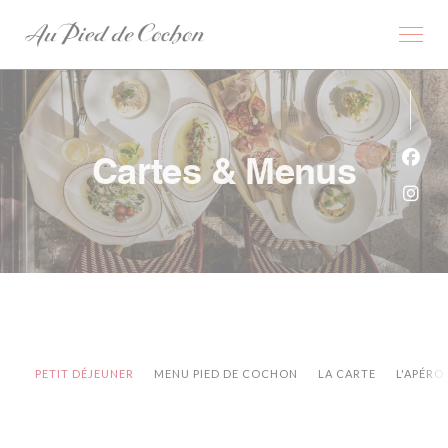
Personnalisation de vos choix en matière de cookies
Cartes & Menus
Face
Inst
PETIT DÉJEUNER
MENU PIED DE COCHON
LA CARTE
L'APÉRO