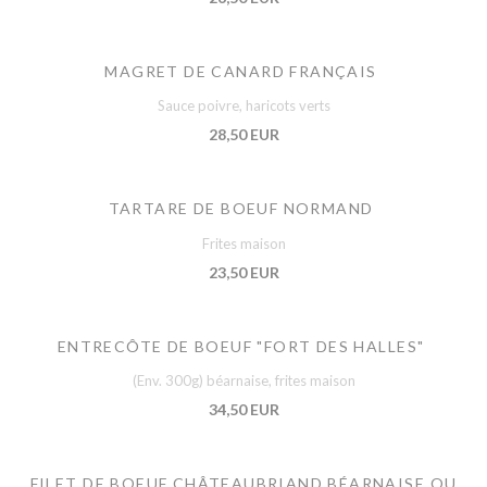
MAGRET DE CANARD FRANÇAIS
Sauce poivre, haricots verts
28,50 EUR
TARTARE DE BOEUF NORMAND
Frites maison
23,50 EUR
ENTRECÔTE DE BOEUF "FORT DES HALLES"
(Env. 300g) béarnaise, frites maison
34,50 EUR
FILET DE BOEUF CHÂTEAUBRIAND BÉARNAISE OU