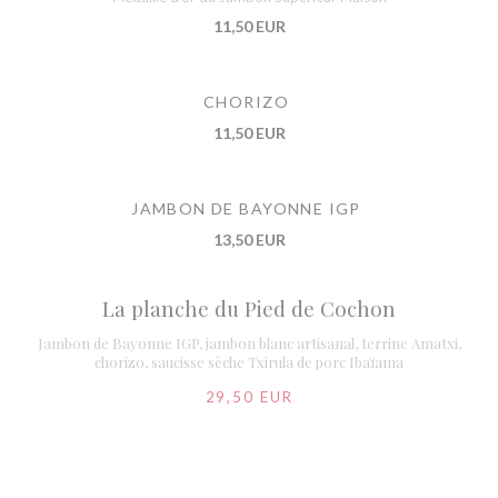
11,50 EUR
CHORIZO
11,50 EUR
JAMBON DE BAYONNE IGP
13,50 EUR
La planche du Pied de Cochon
Jambon de Bayonne IGP, jambon blanc artisanal, terrine Amatxi,
chorizo, saucisse sèche Txirula de porc Ibaïama
29,50 EUR