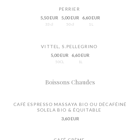
PERRIER
5,50 EUR
5,00 EUR
6,60 EUR
33 cl
50 cl
1 L
VITTEL, S.PELLEGRINO
5,00 EUR
6,60 EUR
50CL
1L
Boissons Chaudes
CAFÉ ESPRESSO MASSAYA BIO OU DÉCAFÉINÉ
SOLELA BIO & ÉQUITABLE
3,60 EUR
CAFÉ CRÈME