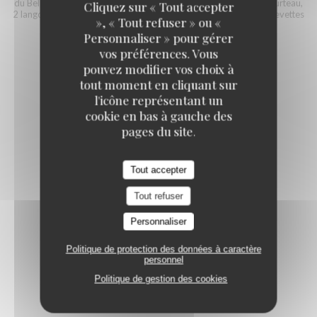
du Belon Cadoret Petites, 2 Fines de Claire n°2, ½ homard*, ½ tourteau,
Cliquez sur « Tout accepter
2 langoustines, 5 crevettes roses Label Rouge de Madagascar, crevettes
», « Tout refuser » ou «
grises, 3 palourdes, bulots, bigorneaux
Personnaliser » pour gérer
79,50 EUR
vos préférences. Vous
pouvez modifier vos choix à
tout moment en cliquant sur
l'icône représentant un
cookie en bas à gauche des
pages du site.
Coquillages et crustacés
Tout accepter
Tout refuser
BIGORNEAUX (ENV. 200G)
10,50 EUR
Personnaliser
Politique de protection des données à caractère
personnel
AMANDES (LES 6)
Politique de gestion des cookies
6,00 EUR