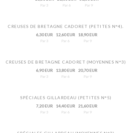
Par 3
Par 6
Par 9
CREUSES DE BRETAGNE CADORET (PETITES N°4).
6,30 EUR
12,60 EUR
18,90 EUR
Par 3
Par 6
Par 9
CREUSES DE BRETAGNE CADORET (MOYENNES N°3)
6,90 EUR
13,80 EUR
20,70 EUR
Par 3
Par 6
Par 9
SPÉCIALES GILLARDEAU (PETITES N°5)
7,20 EUR
14,40 EUR
21,60 EUR
Par 3
Par 6
Par 9