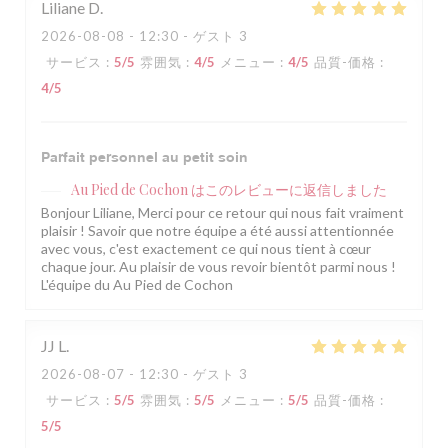
Liliane
D
2026-08-08
- 12:30 - ゲスト 3
サービス
:
5
/5
雰囲気
:
4
/5
メニュー
:
4
/5
品質-価格
:
4
/5
Parfait personnel au petit soin
Au Pied de Cochon
はこのレビューに返信しました
Bonjour Liliane, Merci pour ce retour qui nous fait vraiment
plaisir ! Savoir que notre équipe a été aussi attentionnée
avec vous, c'est exactement ce qui nous tient à cœur
chaque jour. Au plaisir de vous revoir bientôt parmi nous !
L'équipe du Au Pied de Cochon
JJ
L
2026-08-07
- 12:30 - ゲスト 3
サービス
:
5
/5
雰囲気
:
5
/5
メニュー
:
5
/5
品質-価格
:
5
/5