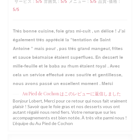
サービス
:
5
/5
雰囲気
:
5
/5
メニュー
:
5
/5
品質-価格
:
5
/5
Trés bonne cuisine, foie gras mi-cuit , un délice ! J’ai
également trés apprécié la "tentation de Saint
Antoine " mais pour , pas trés grand mangeur, frites
et sauce béarnaise étaient superflues. En dessert le
mille-feuille et le baba au rhum étaient royal . Avec
cela un service effectué avec sourire et gentillesse,
nous avons passé un excellent moment . Merci
Au Pied de Cochon
はこのレビューに返信しました
Bonjour Lobert, Merci pour ce retour qui nous fait vraiment
plaisir ! Savoir que le foie gras et nos desserts vous ont
autant régalé nous rend fiers. Votre remarque sur les
accompagnements est bien notée. À très vite parmi nous !
L'équipe du Au Pied de Cochon