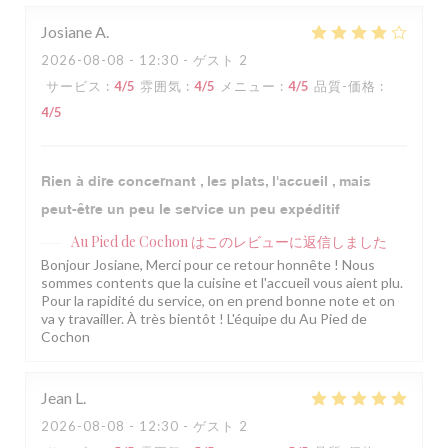
Josiane
A
2026-08-08
- 12:30 - ゲスト 2
サービス
:
4
/5
雰囲気
:
4
/5
メニュー
:
4
/5
品質-価格
:
4
/5
Rien à dire concernant , les plats, l'accueil , mais
peut-être un peu le service un peu expéditif
Au Pied de Cochon
はこのレビューに返信しました
Bonjour Josiane, Merci pour ce retour honnête ! Nous
sommes contents que la cuisine et l'accueil vous aient plu.
Pour la rapidité du service, on en prend bonne note et on
va y travailler. À très bientôt ! L'équipe du Au Pied de
Cochon
Jean
L
2026-08-08
- 12:30 - ゲスト 2