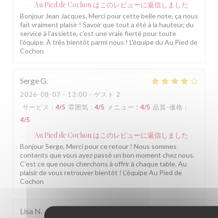
Au Pied de Cochon
はこのレビューに返信しました
Bonjour Jean Jacques, Merci pour cette belle note, ça nous
fait vraiment plaisir ! Savoir que tout a été à la hauteur, du
service à l'assiette, c'est une vraie fierté pour toute
l'équipe. À très bientôt parmi nous ! L'équipe du Au Pied de
Cochon
Serge
G
2026-08-07
- 13:00 - ゲスト 2
サービス
:
4
/5
雰囲気
:
4
/5
メニュー
:
4
/5
品質-価格
:
4
/5
Au Pied de Cochon
はこのレビューに返信しました
Bonjour Serge, Merci pour ce retour ! Nous sommes
contents que vous ayez passé un bon moment chez nous.
C'est ce que nous cherchons à offrir à chaque table. Au
plaisir de vous retrouver bientôt ! L'équipe Au Pied de
Cochon
Lisa
N