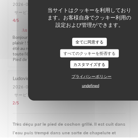
2026-08-07
- 18:30 - ゲスト 3
当サイトはクッキーを利用しており
サービス
:
5
/5
雰囲気
:
5
/5
メニュー
:
5
/5
品質-価格
:
ます。お客様自身でクッキー利用の
4
/5
設定および管理ができます。
Au Pied de Cochon
はこのレビューに返信しました
Bonjour Lisa, Merci pour ce retour qui nous fait vraiment
全てに同意する
plaisir ! Savoir que le service, la cuisine et l'ambiance ont
été au rendez-vous, c'est une belle récompense pour
すべてのクッキーを拒否する
toute l'équipe. À très bientôt parmi nous ! L'équipe du Au
Pied de Cochon
カスタマイズする
プライバシーポリシー
Ludovic
C
undefined
2026-08-07
- 12:30 - ゲスト 2
サービス
:
5
/5
雰囲気
:
4
/5
メニュー
:
3
/5
品質-価格
:
2
/5
Très déçu par le pied de cochon grillé. Il est cuit dans
l’eau puis trempé dans une sorte de chapelure et