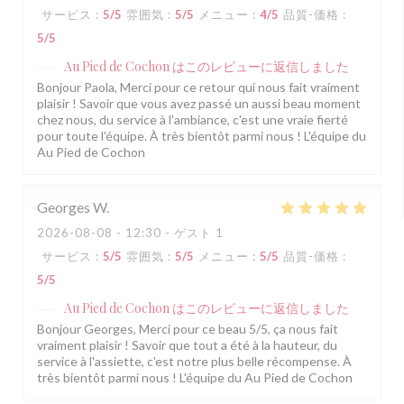
サービス
:
5
/5
雰囲気
:
5
/5
メニュー
:
4
/5
品質-価格
:
5
/5
Au Pied de Cochon
はこのレビューに返信しました
Bonjour Paola, Merci pour ce retour qui nous fait vraiment
plaisir ! Savoir que vous avez passé un aussi beau moment
chez nous, du service à l'ambiance, c'est une vraie fierté
pour toute l'équipe. À très bientôt parmi nous ! L'équipe du
Au Pied de Cochon
Georges
W
2026-08-08
- 12:30 - ゲスト 1
サービス
:
5
/5
雰囲気
:
5
/5
メニュー
:
5
/5
品質-価格
:
5
/5
Au Pied de Cochon
はこのレビューに返信しました
Bonjour Georges, Merci pour ce beau 5/5, ça nous fait
vraiment plaisir ! Savoir que tout a été à la hauteur, du
service à l'assiette, c'est notre plus belle récompense. À
très bientôt parmi nous ! L'équipe du Au Pied de Cochon