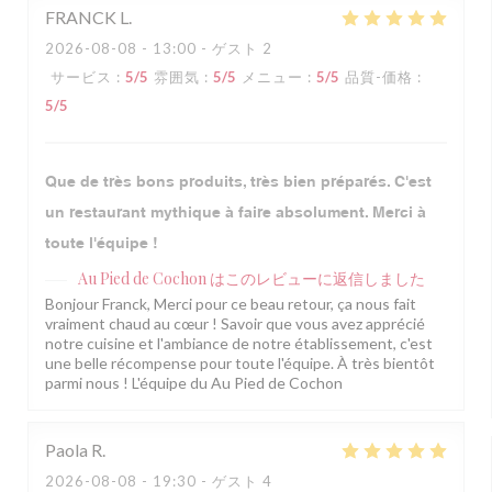
FRANCK
L
2026-08-08
- 13:00 - ゲスト 2
サービス
:
5
/5
雰囲気
:
5
/5
メニュー
:
5
/5
品質-価格
:
5
/5
Que de très bons produits, très bien préparés. C'est
un restaurant mythique à faire absolument. Merci à
toute l'équipe !
Au Pied de Cochon
はこのレビューに返信しました
Bonjour Franck, Merci pour ce beau retour, ça nous fait
vraiment chaud au cœur ! Savoir que vous avez apprécié
notre cuisine et l'ambiance de notre établissement, c'est
une belle récompense pour toute l'équipe. À très bientôt
parmi nous ! L'équipe du Au Pied de Cochon
Paola
R
2026-08-08
- 19:30 - ゲスト 4