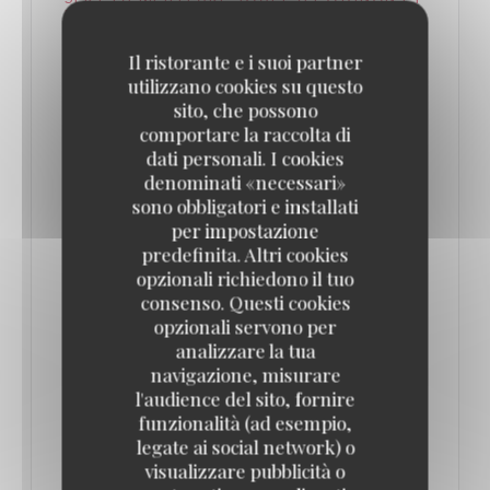
UN PIED DE COCHON DEVENU LÉGENDAIRE
– DANS UN SOMPTUEUX DÉCOR BELLE
ÉPOQUE ! // PARIS SECRET
Il ristorante e i suoi partner
29/07/2025
utilizzano cookies su questo
sito, che possono
comportare la raccolta di
C'est un repaire légendaire, même après minuit. Et
dati personali. I cookies
cette brasserie mythique du quartier des Halles
denominati «necessari»
sert un pied de cochon à tomber...
sono obbligatori e installati
per impostazione
predefinita. Altri cookies
Fondée en 1947, cette brasserie parisienne mythique
opzionali richiedono il tuo
sert un pied de cochon dont la recette est
consenso. Questi cookies
inchangée depuis près de 70 ans. Ouvert presque
opzionali servono per
analizzare la tua
24h/24 et 7 jours sur 7, ce lieu où la gastronomie
navigazione, misurare
française est reine est un incontournable à Paris. Et
l'audience del sito, fornire
ce, même après minuit ! Il ne vous reste plus qu’à
funzionalità (ad esempio,
legate ai social network) o
pousser les portes de la brasserie, décorées de
visualizzare pubblicità o
poignées dorées… en forme de pieds de cochon !