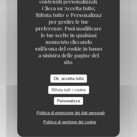
contenuti personalizzati.
Clicca su 'Accetta tutto',
'Rifiuta tutto' o 'Personalizza'
((APRE UNA NUOVA FINESTRA))
LEGGI L'ARTICOLO
per gestire le tue
preferenze. Puoi modificare
le tue scelte in qualsiasi
momento cliccando
sull'icona del cookie in basso
a sinistra delle pagine del
sito.
Ok, accetta tutto
Rifiuta tutti i cookie
Personalizza
Politica di protezione dei dati personali
QUE FAIRE À PARIS CETTE SEMAINE ? (16-
22 JUIN) // LE BONBON
Politica di gestione dei cookie
17/06/2025