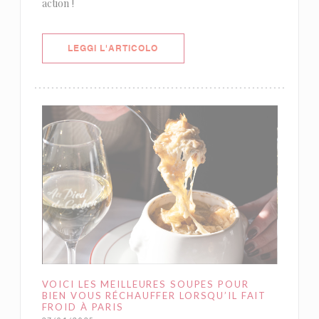
action !
((APRE UNA NUOVA FINESTRA))
LEGGI L'ARTICOLO
VOICI LES MEILLEURES SOUPES POUR
BIEN VOUS RÉCHAUFFER LORSQU’IL FAIT
FROID À PARIS