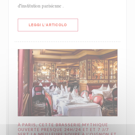
d’institution parisienne .
((APRE UNA NUOVA FINESTRA))
LEGGI L'ARTICOLO
À PARIS, CETTE BRASSERIE MYTHIQUE
OUVERTE PRESQUE 24H/24 ET ET 7 J/7
SERT LA MEILLEURE SOUPE À L’OIGNON ET