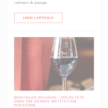
curieuses de passage.
((APRE UNA NUOVA FINESTRA))
LEGGI L'ARTICOLO
BEAUJOLAIS NOUVEAU : 24H DE FÊTE
DANS UNE GRANDE INSTITUTION
PARISIENNE