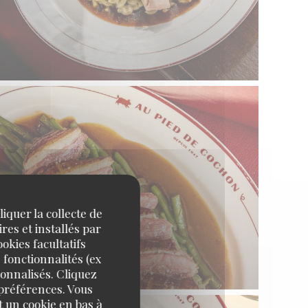
iquer la collecte de
res et installés par
okies facultatifs
 fonctionnalités (ex
sonnalisés. Cliquez
 préférences. Vous
 un cookie en bas à