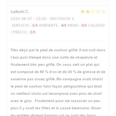
Ludovic
C
2026-08-07
- 12:30 - INVITADOS 2
SERVICIO
:
5
/5
AMBIENTE
:
4
/5
MENÚ
:
3
/5
CALIDAD
/ PRECIO
:
2
/5
Très déçu par le pied de cochon grillé. Il est cuit dans
l’eau puis trempé dans une sorte de chapelure et
finalement très peu grillé. On vous sert un plat qui
est composé de 80 % d’os et de 20 % de graisse et de
couenne pas assez grillé. Ma compagne avait choisi
le pied de cochon farci façon périgourdine qui était
un meilleur choix car recomposé avec plus de chair
avec le gras . Finalement pour me rassasier un peu
plus il y avait les frites et la sauce béarnaise. Sinon
les entrées étaient bonnes car ce sont des bons