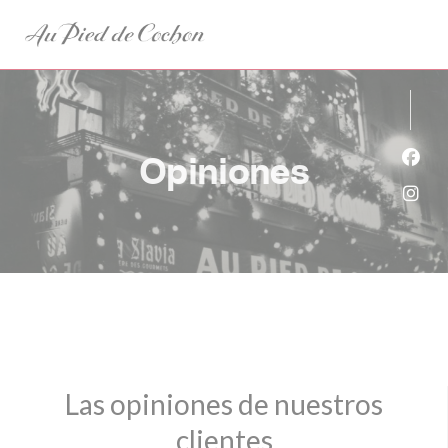
Personalización de sus opciones de cookies
Opiniones
Face
Inst
Las opiniones de nuestros
clientes