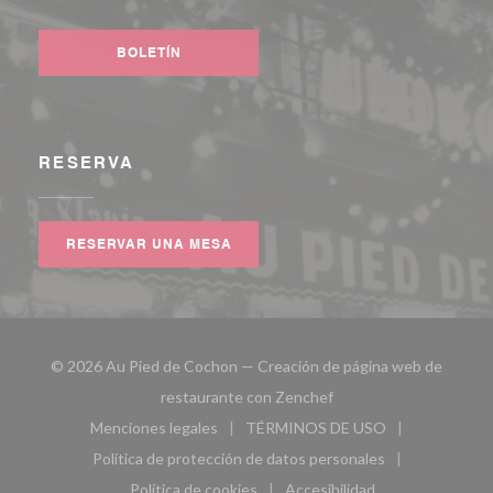
Facebook ((abre en una nueva ventana))
Instagram ((abre en una nueva ventana))
BOLETÍN
RESERVA
RESERVAR UNA MESA
© 2026 Au Pied de Cochon — Creación de página web de
((abre en una nueva ven
restaurante con
Zenchef
Menciones legales
TÉRMINOS DE USO
((abre en una nueva ventana))
((abre en una nueva ven
Política de protección de datos personales
((abre en una nueva ventana))
Política de cookies
Accesibilidad