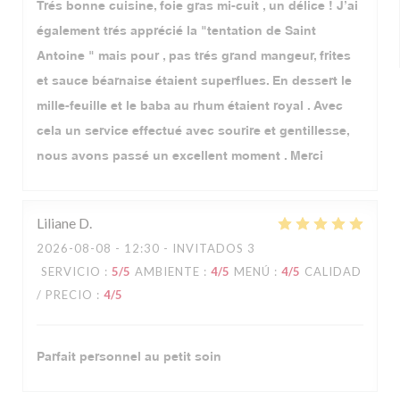
Trés bonne cuisine, foie gras mi-cuit , un délice ! J’ai
également trés apprécié la "tentation de Saint
Antoine " mais pour , pas trés grand mangeur, frites
et sauce béarnaise étaient superflues. En dessert le
mille-feuille et le baba au rhum étaient royal . Avec
cela un service effectué avec sourire et gentillesse,
nous avons passé un excellent moment . Merci
Liliane
D
2026-08-08
- 12:30 - INVITADOS 3
SERVICIO
:
5
/5
AMBIENTE
:
4
/5
MENÚ
:
4
/5
CALIDAD
/ PRECIO
:
4
/5
Parfait personnel au petit soin