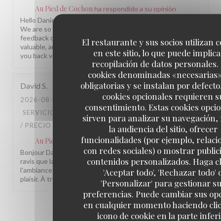
Au Pied de Cochon
ha respondido a su opinión
Hello Daniela, What a pleasure to read your kind words!
We are so glad you had a wonderful time with us. Your
feedback on anticipating our guests' needs is truly
El restaurante y sus socios utilizan 
valuable, and we will keep it in mind. We hope to welcome
en este sitio, lo que puede implica
you back very soon! L'équipe du Au Pied de Cochon
recopilación de datos personales.
cookies denominadas «necesarias
obligatorias y se instalan por defecto
David
S
cookies opcionales requieren s
2026-08-06
- 20:00 - INVITADOS 3
consentimiento. Estas cookies opci
SERVICIO
:
5
/5
AMBIENTE
:
4
/5
MENÚ
:
5
/5
CALIDAD
sirven para analizar su navegación,
/ PRECIO
:
4
/5
la audiencia del sitio, ofrecer
funcionalidades (por ejemplo, relac
Au Pied de Cochon
ha respondido a su opinión
con redes sociales) o mostrar public
Bonjour David, Merci pour ce beau retour ! Nous sommes
contenidos personalizados. Haga cl
ravis que la cuisine et le service vous aient plu. Pour
l'ambiance et le rapport qualité/prix, on prend note avec
'Aceptar todo', 'Rechazar todo' 
plaisir. À très bientôt ! L'équipe Au Pied de Cochon
'Personalizar' para gestionar s
preferencias. Puede cambiar sus op
en cualquier momento haciendo clic
1
2
3
icono de cookie en la parte infer