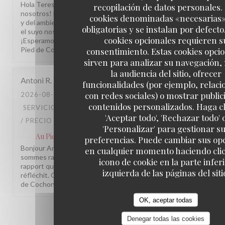
Hola Teresa, ¡Muchas gracias por compartir su visita con
recopilación de datos personales.
nosotros! Nos alegra saber que disfrutó de nuestra cocina
cookies denominadas «necesarias
y del ambiente de nuestro restaurante. Comentarios como
obligatorias y se instalan por defecto
el suyo nos motivan a seguir cuidando cada detalle.
cookies opcionales requieren s
¡Esperamos volver a recibirle muy pronto! L'équipe du Au
consentimiento. Estas cookies opci
Pied de Cochon
sirven para analizar su navegación,
la audiencia del sitio, ofrecer
Antoni
R
funcionalidades (por ejemplo, relac
con redes sociales) o mostrar public
2026-08-05
- 20:30 - INVITADOS 3
contenidos personalizados. Haga cl
SERVICIO
:
4
/5
AMBIENTE
:
4
/5
MENÚ
:
5
/5
CALIDAD
'Aceptar todo', 'Rechazar todo' 
/ PRECIO
:
3
/5
'Personalizar' para gestionar s
Au Pied de Cochon
ha respondido a su opinión
preferencias. Puede cambiar sus op
Bonjour Antoni, Merci pour ce retour sincère ! Nous
en cualquier momento haciendo clic
sommes ravis que la cuisine vous ait autant plu. Pour le
icono de cookie en la parte infer
rapport qualité/prix, on entend votre remarque et on y
izquierda de las páginas del siti
réfléchit. On espère vous revoir bientôt ! L'équipe Au Pied
de Cochon, Paris 1
OK, aceptar todas
1
2
3
Denegar todas las cookies