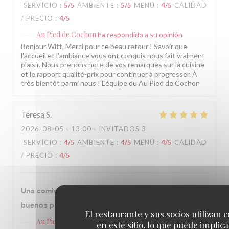
SERVICIO
:
5
/5
AMBIENTE
:
5
/5
MENÚ
:
4
/5
CALIDAD
/ PRECIO
:
4
/5
Au Pied de Cochon
ha respondido a su opinión
Bonjour Witt, Merci pour ce beau retour ! Savoir que
l'accueil et l'ambiance vous ont conquis nous fait vraiment
plaisir. Nous prenons note de vos remarques sur la cuisine
et le rapport qualité-prix pour continuer à progresser. À
très bientôt parmi nous ! L'équipe du Au Pied de Cochon
Teresa
S
2026-08-05
- 13:00 - INVITADOS 3
SERVICIO
:
4
/5
AMBIENTE
:
4
/5
MENÚ
:
4
/5
CALIDAD
/ PRECIO
:
4
/5
Una comida excelente en un sitio con historia y
buenos profesionales, recomendable siempre.
El restaurante y sus socios utilizan 
Au Pied de Cochon
ha respondido a su opinión
en este sitio, lo que puede implica