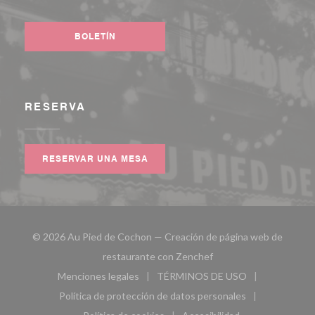
Facebook ((abre en una nueva ventana))
Instagram ((abre en una nueva ventana))
BOLETÍN
RESERVA
RESERVAR UNA MESA
© 2026 Au Pied de Cochon — Creación de página web de
((abre en una nueva ven
restaurante con
Zenchef
Menciones legales
TÉRMINOS DE USO
((abre en una nueva ventana))
((abre en una nueva ven
Política de protección de datos personales
((abre en una nueva ventana))