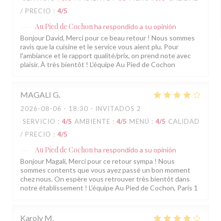
/ PRECIO
:
4
/5
Au Pied de Cochon
ha respondido a su opinión
Bonjour David, Merci pour ce beau retour ! Nous sommes
ravis que la cuisine et le service vous aient plu. Pour
l'ambiance et le rapport qualité/prix, on prend note avec
plaisir. À très bientôt ! L'équipe Au Pied de Cochon
MAGALI
G
2026-08-06
- 18:30 - INVITADOS 2
SERVICIO
:
4
/5
AMBIENTE
:
4
/5
MENÚ
:
4
/5
CALIDAD
/ PRECIO
:
4
/5
Au Pied de Cochon
ha respondido a su opinión
Bonjour Magali, Merci pour ce retour sympa ! Nous
sommes contents que vous ayez passé un bon moment
chez nous. On espère vous retrouver très bientôt dans
notre établissement ! L'équipe Au Pied de Cochon, Paris 1
Karoly
M