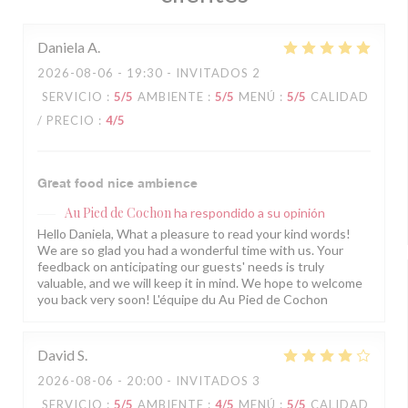
Daniela
A
2026-08-06
- 19:30 - INVITADOS 2
SERVICIO
:
5
/5
AMBIENTE
:
5
/5
MENÚ
:
5
/5
CALIDAD
/ PRECIO
:
4
/5
Great food nice ambience
Au Pied de Cochon
ha respondido a su opinión
Hello Daniela, What a pleasure to read your kind words!
We are so glad you had a wonderful time with us. Your
feedback on anticipating our guests' needs is truly
valuable, and we will keep it in mind. We hope to welcome
you back very soon! L'équipe du Au Pied de Cochon
David
S
2026-08-06
- 20:00 - INVITADOS 3
SERVICIO
:
5
/5
AMBIENTE
:
4
/5
MENÚ
:
5
/5
CALIDAD