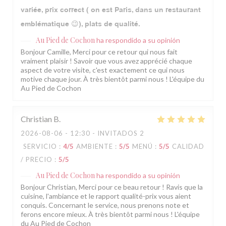
variée, prix correct ( on est Paris, dans un restaurant
emblématique 😉), plats de qualité.
Au Pied de Cochon
ha respondido a su opinión
Bonjour Camille, Merci pour ce retour qui nous fait
vraiment plaisir ! Savoir que vous avez apprécié chaque
aspect de votre visite, c'est exactement ce qui nous
motive chaque jour. À très bientôt parmi nous ! L'équipe du
Au Pied de Cochon
Christian
B
2026-08-06
- 12:30 - INVITADOS 2
SERVICIO
:
4
/5
AMBIENTE
:
5
/5
MENÚ
:
5
/5
CALIDAD
/ PRECIO
:
5
/5
Au Pied de Cochon
ha respondido a su opinión
Bonjour Christian, Merci pour ce beau retour ! Ravis que la
cuisine, l'ambiance et le rapport qualité-prix vous aient
conquis. Concernant le service, nous prenons note et
ferons encore mieux. À très bientôt parmi nous ! L'équipe
du Au Pied de Cochon