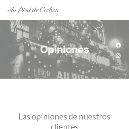
Personalización de sus opciones de cookies
Opiniones
Face
Inst
Las opiniones de nuestros
clientes