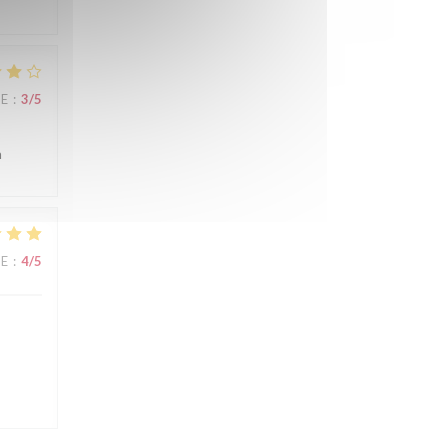
CE
:
3
/5
n
CE
:
4
/5