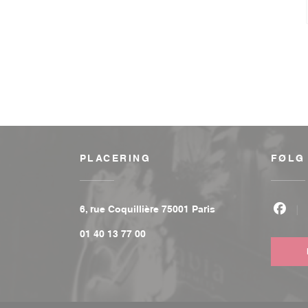
PLACERING
FØLG
((åbner i et nyt vind
6, rue Coquillière 75001 Paris
Faceb
01 40 13 77 00