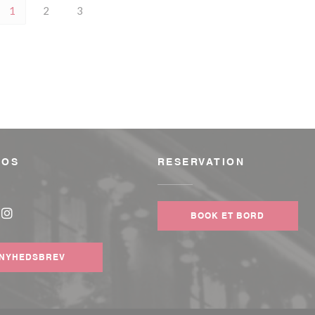
1
2
3
 OS
RESERVATION
ue))
BOOK ET BORD
ook ((åbner i et nyt vindue))
Instagram ((åbner i et nyt vindue))
NYHEDSBREV