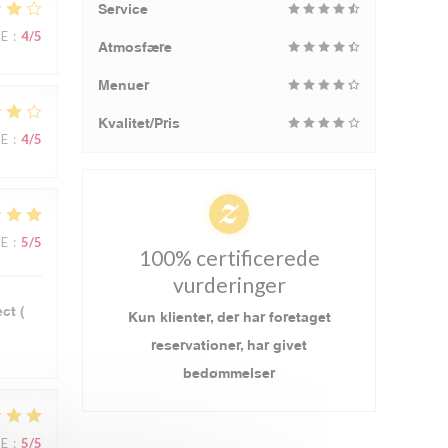
Service
CE
:
4
/5
Atmosfære
Menuer
Kvalitet/Pris
CE
:
4
/5
CE
:
5
/5
100% certificerede
vurderinger
ct (
Kun klienter, der har foretaget
reservationer, har givet
bedømmelser
CE
:
5
/5