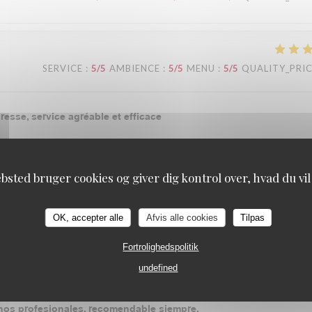
SERVICE
:
5
/5
AMBIENCE
:
5
/5
MENU
:
5
/5
QUALITY_PRI
esse, service agréable et efficace
bsted bruger cookies og giver dig kontrol over, hvad du vil
SERVICE
:
5
/5
AMBIENCE
:
5
/5
MENU
:
4
/5
QUALITY_PRI
OK, accepter alle
Afvis alle cookies
Tilpas
Fortrolighedspolitik
SERVICE
:
4
/5
AMBIENCE
:
4
/5
MENU
:
4
/5
QUALITY_PRI
undefined
enos profesionales, recomendable siempre.