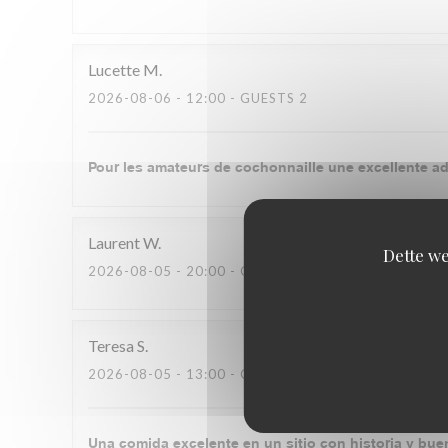
Lucette
M
2026-08-06
- 12:00 - GUESTS 2
Pour les amateurs de cochonnaille une excellente adr
Laurent
W
Dette we
2026-08-05
- 20:00 - GUESTS 2
Teresa
S
2026-08-05
- 13:00 - GUESTS 3
Una comida excelente en un sitio con historia y bu