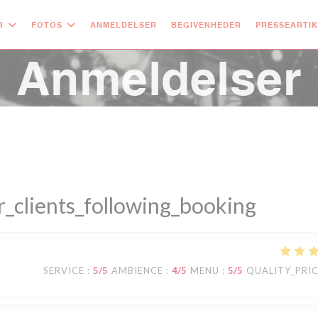
R
FOTOS
ANMELDELSER
BEGIVENHEDER
PRESSEARTI
Anmeldelser
_clients_following_booking
SERVICE
:
5
/5
AMBIENCE
:
4
/5
MENU
:
5
/5
QUALITY_PRI