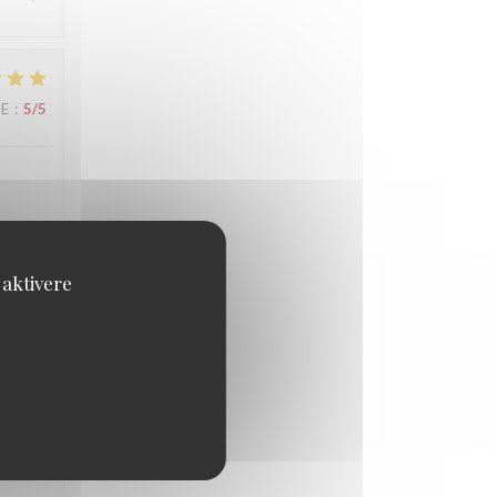
CE
:
5
/5
 aktivere
CE
:
4
/5
CE
:
4
/5