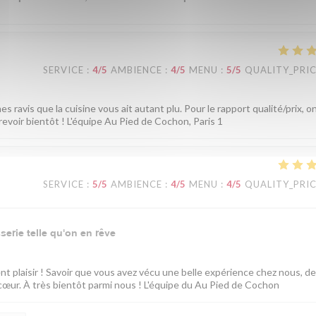
SERVICE
:
4
/5
AMBIENCE
:
4
/5
MENU
:
5
/5
QUALITY_PRI
ravis que la cuisine vous ait autant plu. Pour le rapport qualité/prix, o
evoir bientôt ! L'équipe Au Pied de Cochon, Paris 1
SERVICE
:
5
/5
AMBIENCE
:
4
/5
MENU
:
4
/5
QUALITY_PRI
sserie telle qu'on en rêve
nt plaisir ! Savoir que vous avez vécu une belle expérience chez nous, de
à cœur. À très bientôt parmi nous ! L'équipe du Au Pied de Cochon