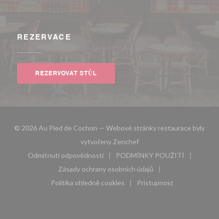
REZERVACE
REZERVOVAT STŮL
© 2026 Au Pied de Cochon — Webové stránky restaurace byly
((otevře se v novém okně))
vytvořeny
Zenchef
Odmítnutí odpovědnosti
PODMÍNKY POUŽITÍ
((otevře se v novém okně))
((otevře se v novém 
Zásady ochrany osobních údajů
((otevře se v novém okně))
Politika ohledně cookies
Pristupnost
((otevře se v novém okně))
((otevře se v novém 