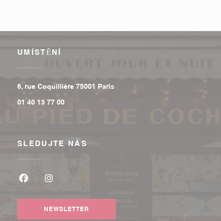
UMÍSTĚNÍ
((otevře se v novém okně))
6, rue Coquillière 75001 Paris
01 40 13 77 00
SLEDUJTE NÁS
Facebook ((otevře se v novém okně))
Instagram ((otevře se v novém okně))
NEWSLETTER