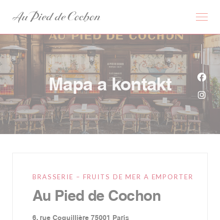
Panel pro správu cookies
Mapa a kontakt
Face
Inst
BRASSERIE – FRUITS DE MER A EMPORTER
Au Pied de Cochon
((otevře se v novém okně))
6, rue Coquillière 75001 Paris