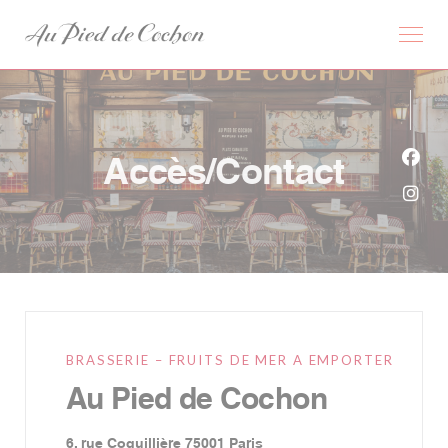
Personnalisation de vos choix en matière de cookies
Accès/Contact
Face
Inst
BRASSERIE – FRUITS DE MER A EMPORTER
Au Pied de Cochon
((ouvre une nouvelle fenêtr
6, rue Coquillière 75001 Paris