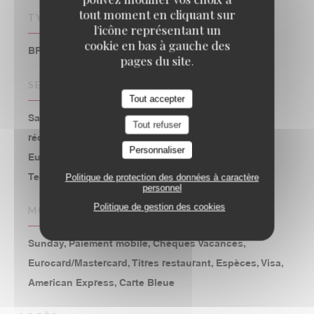
tout moment en cliquant sur
TYPE DE RESTAURANT
l'icône représentant un
cookie en bas à gauche des
BRASSERIE – FRUITS DE MER A EMPORTER
pages du site.
SERVICES
Tout accepter
Salle climatisée, Accès aux personnes à mobilité
Tout refuser
réduite, 2h de parking gratuites au Parking St
Personnaliser
Eustache, Accès Wifi, Réservations, Privatisation,
Terrasse
Politique de protection des données à caractère
personnel
Politique de gestion des cookies
MOYENS DE PAIEMENT
Sunday, Paiement mobile, Chèques Vacances,
Eurocard/Mastercard, Titres restaurant, Espèces, Visa,
American Express, Carte Bleue