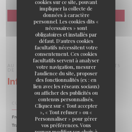
cookies sur ce site, pouvant
impliquer la collecte de
données à caractère
personnel. Les cookies dits «
nécessaires » sont
obligatoires et installés par
défaut. D'autres cookies
facultatifs nécessitent votre
consentement. Ces cookies
facultatifs servent à analyser
AU PIED DE COCHON
BRASSERIE – FRUITS
votre navigation, mesurer
DE MER A EMPORTER
PARIS
l'audience du site, proposer
Infos pratiques
des fonctionnalités (ex : en
lien avec les réseaux sociaux)
ou afficher des publicités ou
contenus personnalisés.
CUISINE
Cliquez sur « Tout accepter
», « Tout refuser » ou «
Fruits de mer, Française Traditionnelle, Familiale,
Personnaliser » pour gérer
vos préférences. Vous
Traditionnelle
pouvez modifier vos choix à