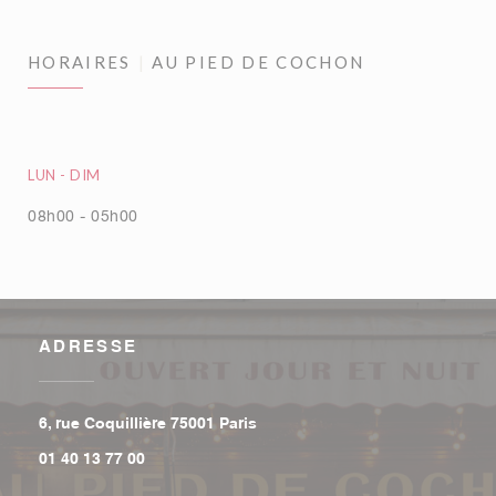
HORAIRES
AU PIED DE COCHON
LUN
-
DIM
08h00 - 05h00
ADRESSE
((ouvre une nouvelle fenêtre))
6, rue Coquillière 75001 Paris
01 40 13 77 00