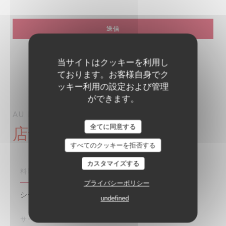
当サイトはクッキーを利用し
ております。お客様自身でク
ッキー利用の設定および管理
ができます。
AU PIED DE COCHON
PARIS
全てに同意する
店舗情報
すべてのクッキーを拒否する
カスタマイズする
料理
プライバシーポリシー
シーフード, 伝統的なフランス語, 家族, 伝統的な
undefined
サービス