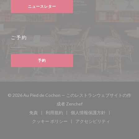
ニュースレター
ご予約
予約
© 2026 Au Pied de Cochon — このレストランウェブサイトの作
((新しいウィンドウで開きます
成者
Zenchef
免責
利用規約
個人情報保護方針
((新しいウィンドウで開きます))
((新しいウィンドウで開きます))
((新しいウィンドウで開き
クッキー ポリシー
アクセシビリティ
((新しいウィンドウで開きます))
((新しいウィンドウで開