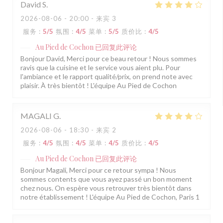
David
S
2026-08-06
- 20:00 - 来宾 3
服务
:
5
/5
氛围
:
4
/5
菜单
:
5
/5
质价比
:
4
/5
Au Pied de Cochon
已回复此评论
Bonjour David, Merci pour ce beau retour ! Nous sommes
ravis que la cuisine et le service vous aient plu. Pour
l'ambiance et le rapport qualité/prix, on prend note avec
plaisir. À très bientôt ! L'équipe Au Pied de Cochon
MAGALI
G
2026-08-06
- 18:30 - 来宾 2
服务
:
4
/5
氛围
:
4
/5
菜单
:
4
/5
质价比
:
4
/5
Au Pied de Cochon
已回复此评论
Bonjour Magali, Merci pour ce retour sympa ! Nous
sommes contents que vous ayez passé un bon moment
chez nous. On espère vous retrouver très bientôt dans
notre établissement ! L'équipe Au Pied de Cochon, Paris 1