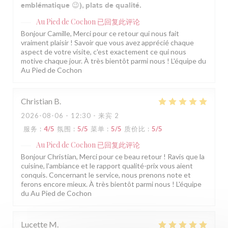
emblématique 😉), plats de qualité.
Au Pied de Cochon
已回复此评论
Bonjour Camille, Merci pour ce retour qui nous fait
vraiment plaisir ! Savoir que vous avez apprécié chaque
aspect de votre visite, c'est exactement ce qui nous
motive chaque jour. À très bientôt parmi nous ! L'équipe du
Au Pied de Cochon
Christian
B
2026-08-06
- 12:30 - 来宾 2
服务
:
4
/5
氛围
:
5
/5
菜单
:
5
/5
质价比
:
5
/5
Au Pied de Cochon
已回复此评论
Bonjour Christian, Merci pour ce beau retour ! Ravis que la
cuisine, l'ambiance et le rapport qualité-prix vous aient
conquis. Concernant le service, nous prenons note et
ferons encore mieux. À très bientôt parmi nous ! L'équipe
du Au Pied de Cochon
Lucette
M