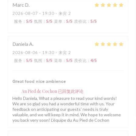
Marc
D
2026-08-07
- 19:30 - 来宾 2
服务
:
5
/5
氛围
:
5
/5
菜单
:
5
/5
质价比
:
5
/5
Daniela
A
2026-08-06
- 19:30 - 来宾 2
服务
:
5
/5
氛围
:
5
/5
菜单
:
5
/5
质价比
:
4
/5
Great food nice ambience
Au Pied de Cochon
已回复此评论
Hello Daniela, What a pleasure to read your kind words!
We are so glad you had a wonderful time with us. Your
feedback on anticipating our guests' needs is truly
valuable, and we will keep it in mind. We hope to welcome
you back very soon! L'équipe du Au Pied de Cochon