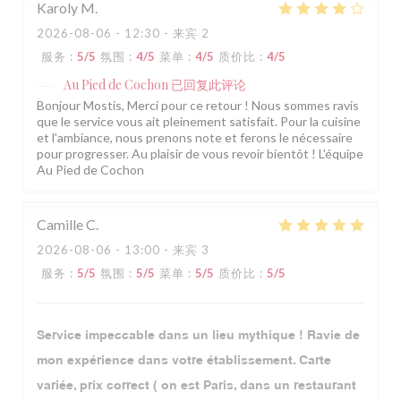
Karoly
M
2026-08-06
- 12:30 - 来宾 2
服务
:
5
/5
氛围
:
4
/5
菜单
:
4
/5
质价比
:
4
/5
Au Pied de Cochon
已回复此评论
Bonjour Mostis, Merci pour ce retour ! Nous sommes ravis
que le service vous ait pleinement satisfait. Pour la cuisine
et l'ambiance, nous prenons note et ferons le nécessaire
pour progresser. Au plaisir de vous revoir bientôt ! L'équipe
Au Pied de Cochon
Camille
C
2026-08-06
- 13:00 - 来宾 3
服务
:
5
/5
氛围
:
5
/5
菜单
:
5
/5
质价比
:
5
/5
Service impeccable dans un lieu mythique ! Ravie de
mon expérience dans votre établissement. Carte
variée, prix correct ( on est Paris, dans un restaurant