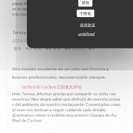
禁用
plaisir. Nous prenons note de vos remarques sur la cuisine
et le rapport qualité-prix pour continuer à progresser. À
个性化
très bientôt parmi nous ! L'équipe du Au Pied de Cochon
保密政策
Teresa
S
undefined
2026-08-05
- 13:00 - 来宾 3
服务
:
4
/5
氛围
:
4
/5
菜单
:
4
/5
质价比
:
4
/5
Una comida excelente en un sitio con historia y
buenos profesionales, recomendable siempre.
Au Pied de Cochon
已回复此评论
Hola Teresa, ¡Muchas gracias por compartir su visita con
nosotros! Nos alegra saber que disfrutó de nuestra cocina
y del ambiente de nuestro restaurante. Comentarios como
el suyo nos motivan a seguir cuidando cada detalle.
¡Esperamos volver a recibirle muy pronto! L'équipe du Au
Pied de Cochon