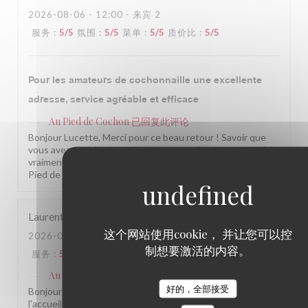
2026-08-06
- 12:00 - 来宾 2
服务
:
5
/5
氛围
:
5
/5
菜单
:
5
/5
质价比
:
5
/5
Pour les amateurs de cochonnaille une excellente
adresse, service agréable et efficace
Au Pied de Cochon
已回复此评论
Bonjour Lucette, Merci pour ce beau retour ! Savoir que
vous avez passé un aussi bon moment chez nous nous fait
vraiment plaisir. À très bientôt parmi nous ! L'équipe du Au
Pied de Cochon
Laurent
W
这个网站使用cookie， 并让您可以控
2026-08-05
- 20:00 - 来宾 2
制想要激活的内容。
服务
:
5
/5
氛围
:
5
/5
菜单
:
4
/5
质价比
:
4
/5
Au Pied de Cochon
已回复此评论
好的，全部接受
Bonjour Witt, Merci pour ce beau retour ! Savoir que
l'accueil et l'ambiance vous ont conquis nous fait vraiment