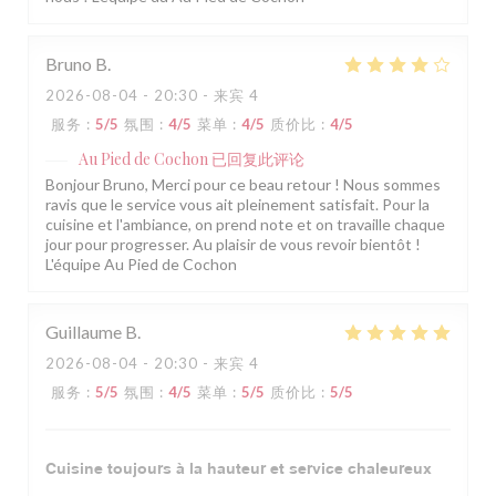
Bruno
B
2026-08-04
- 20:30 - 来宾 4
服务
:
5
/5
氛围
:
4
/5
菜单
:
4
/5
质价比
:
4
/5
Au Pied de Cochon
已回复此评论
Bonjour Bruno, Merci pour ce beau retour ! Nous sommes
ravis que le service vous ait pleinement satisfait. Pour la
cuisine et l'ambiance, on prend note et on travaille chaque
jour pour progresser. Au plaisir de vous revoir bientôt !
L'équipe Au Pied de Cochon
Guillaume
B
2026-08-04
- 20:30 - 来宾 4
服务
:
5
/5
氛围
:
4
/5
菜单
:
5
/5
质价比
:
5
/5
Cuisine toujours à la hauteur et service chaleureux