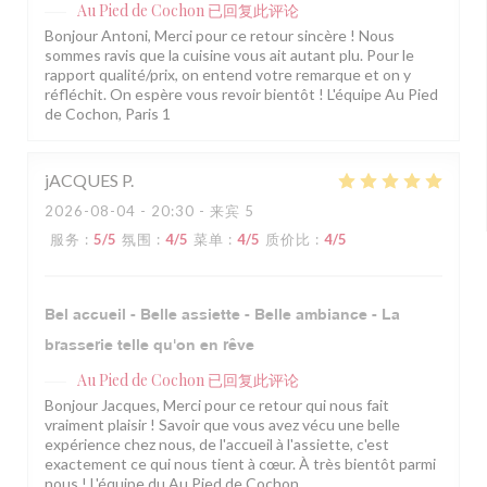
Au Pied de Cochon
已回复此评论
Bonjour Antoni, Merci pour ce retour sincère ! Nous
sommes ravis que la cuisine vous ait autant plu. Pour le
rapport qualité/prix, on entend votre remarque et on y
réfléchit. On espère vous revoir bientôt ! L'équipe Au Pied
de Cochon, Paris 1
jACQUES
P
2026-08-04
- 20:30 - 来宾 5
服务
:
5
/5
氛围
:
4
/5
菜单
:
4
/5
质价比
:
4
/5
Bel accueil - Belle assiette - Belle ambiance - La
brasserie telle qu'on en rêve
Au Pied de Cochon
已回复此评论
Bonjour Jacques, Merci pour ce retour qui nous fait
vraiment plaisir ! Savoir que vous avez vécu une belle
expérience chez nous, de l'accueil à l'assiette, c'est
exactement ce qui nous tient à cœur. À très bientôt parmi
nous ! L'équipe du Au Pied de Cochon