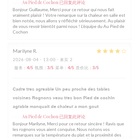
Au Pied de Cochon
已回复此评论
Bonjour Guillaume, Merci pour ce retour qui nous fait
vraiment plaisir ! Votre remarque sur la chaleur en salle est
bien notée, nous allons y réfléchir sérieusement. Au plaisir
de vous revoir bientôt parmi nous ! L'équipe du Au Pied de
Cochon
Marilyne
R
2026-08-04
- 13:00 - 来宾 2
服务
:
4
/5
氛围
:
3
/5
菜单
:
4
/5
质价比
:
3
/5
Cadre tres agreable Un peu proche des tables
voisines Rognons veau tres bon Pied de cochln
agrable manquait de chaleur a mon gout
Au Pied de Cochon
已回复此评论
Bonjour Marilyne, Merci pour ce retour sincère ! Ravis que
les rognons vous aient conquise. Nous notons vos
remarques sur la température du plat et la proximité des