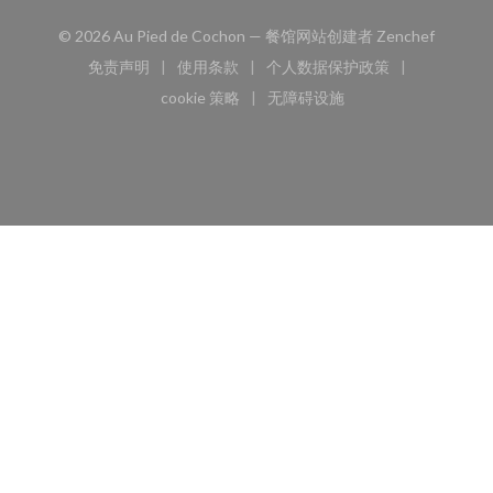
((在新窗
© 2026 Au Pied de Cochon — 餐馆网站创建者
Zenchef
免责声明
使用条款
个人数据保护政策
((在新窗口中打开))
((在新窗口中打开))
((在新窗口中打开))
cookie 策略
无障碍设施
((在新窗口中打开))
((在新窗口中打开))