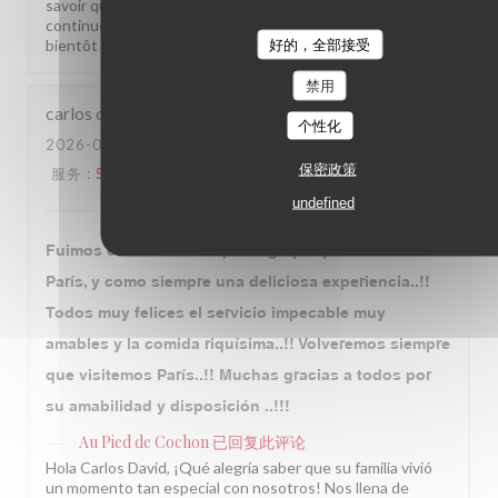
savoir que notre équipe a été à la hauteur. Nous allons
continuer à faire de notre mieux sur tous les fronts. À très
好的，全部接受
bientôt parmi nous ! L'équipe du Au Pied de Cochon
禁用
carlos david
S
个性化
2026-08-03
- 20:15 - 来宾 6
保密政策
服务
:
5
/5
氛围
:
5
/5
菜单
:
5
/5
质价比
:
5
/5
undefined
Fuimos con mi familia que llegó por primera vez a
París, y como siempre una deliciosa experiencia..!!
Todos muy felices el servicio impecable muy
amables y la comida riquísima..!! Volveremos siempre
que visitemos París..!! Muchas gracias a todos por
su amabilidad y disposición ..!!!
Au Pied de Cochon
已回复此评论
Hola Carlos David, ¡Qué alegría saber que su familia vivió
un momento tan especial con nosotros! Nos llena de