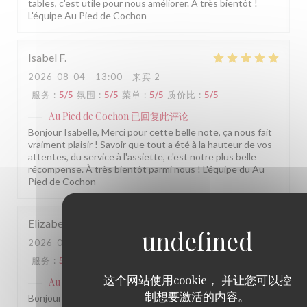
tables, c'est utile pour nous améliorer. À très bientôt !
L'équipe Au Pied de Cochon
Isabel
F
2026-08-04
- 13:00 - 来宾 2
服务
:
5
/5
氛围
:
5
/5
菜单
:
5
/5
质价比
:
5
/5
Au Pied de Cochon
已回复此评论
Bonjour Isabelle, Merci pour cette belle note, ça nous fait
vraiment plaisir ! Savoir que tout a été à la hauteur de vos
attentes, du service à l'assiette, c'est notre plus belle
récompense. À très bientôt parmi nous ! L'équipe du Au
Pied de Cochon
Elizabeth
V
2026-08-01
- 12:00 - 来宾 12
服务
:
5
/5
氛围
:
4
/5
菜单
:
4
/5
质价比
:
4
/5
这个网站使用cookie， 并让您可以控
Au Pied de Cochon
已回复此评论
制想要激活的内容。
Bonjour Elizabeth, Merci pour ce beau retour ! Ravies de