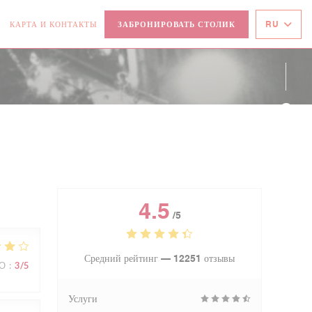
RU
КАРТА И КОНТАКТЫ
ЗАБРОНИРОВАТЬ СТОЛИК
ТКРЫВАЕТСЯ В НОВОМ ОКНЕ))
((ОТКРЫВАЕТСЯ В НОВОМ ОКНЕ))
Face
Inst
4.5
/5
Средний рейтинг —
12251 отзывы
ВО
:
3
/5
Услуги