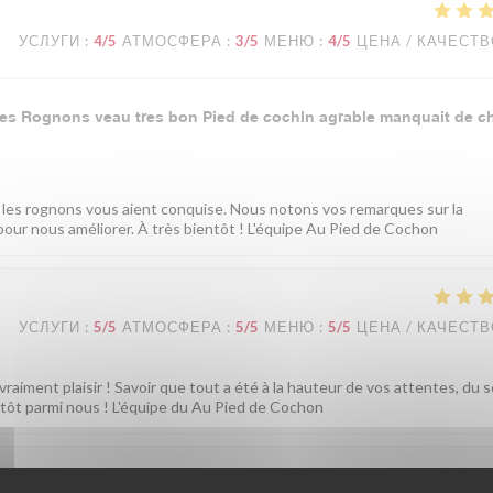
УСЛУГИ
:
4
/5
АТМОСФЕРА
:
3
/5
МЕНЮ
:
4
/5
ЦЕНА / КАЧЕСТ
nes Rognons veau tres bon Pied de cochln agrable manquait de c
e les rognons vous aient conquise. Nous notons vos remarques sur la
e pour nous améliorer. À très bientôt ! L'équipe Au Pied de Cochon
УСЛУГИ
:
5
/5
АТМОСФЕРА
:
5
/5
МЕНЮ
:
5
/5
ЦЕНА / КАЧЕСТ
vraiment plaisir ! Savoir que tout a été à la hauteur de vos attentes, du 
entôt parmi nous ! L'équipe du Au Pied de Cochon