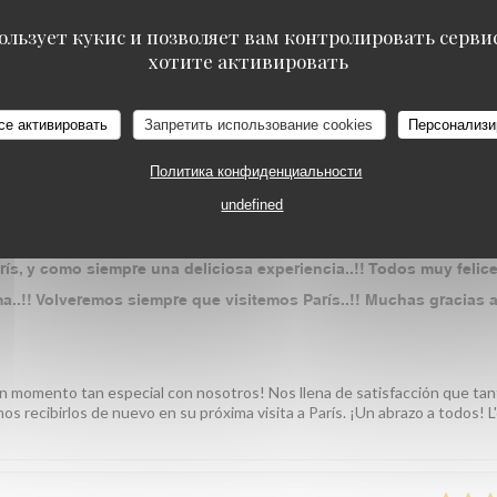
УСЛУГИ
:
5
/5
АТМОСФЕРА
:
4
/5
МЕНЮ
:
4
/5
ЦЕНА / КАЧЕСТ
ользует кукис и позволяет вам контролировать серв
хотите активировать
avoir que notre équipe a été à la hauteur. Nous allons continuer à faire d
équipe du Au Pied de Cochon
се активировать
Запретить использование cookies
Персонализи
Политика конфиденциальности
УСЛУГИ
:
5
/5
АТМОСФЕРА
:
5
/5
МЕНЮ
:
5
/5
ЦЕНА / КАЧЕСТ
undefined
rís, y como siempre una deliciosa experiencia..!! Todos muy felice
a..!! Volveremos siempre que visitemos París..!! Muchas gracias 
 un momento tan especial con nosotros! Nos llena de satisfacción que tan
os recibirlos de nuevo en su próxima visita a París. ¡Un abrazo a todos! L