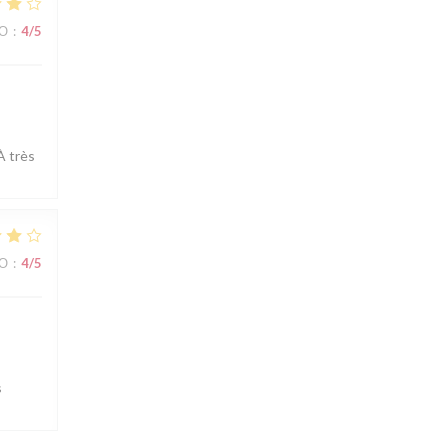
ВО
:
4
/5
À très
ВО
:
4
/5
s