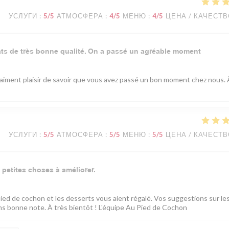
УСЛУГИ
:
5
/5
АТМОСФЕРА
:
4
/5
МЕНЮ
:
4
/5
ЦЕНА / КАЧЕСТ
lats de très bonne qualité. On a passé un agréable moment
vraiment plaisir de savoir que vous avez passé un bon moment chez nous. 
УСЛУГИ
:
5
/5
АТМОСФЕРА
:
5
/5
МЕНЮ
:
5
/5
ЦЕНА / КАЧЕСТ
 petites choses à améliorer.
pied de cochon et les desserts vous aient régalé. Vos suggestions sur le
ns bonne note. À très bientôt ! L'équipe Au Pied de Cochon