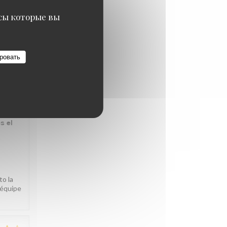
ВО
:
4
/5
исы которые вы
e notre
ровать
ВО
:
5
/5
s el
a
to la
'équipe