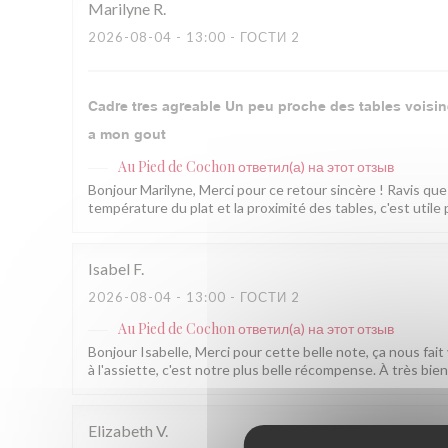
Marilyne
R
2026-08-04
- 13:00 - ГОСТИ 2
Cadre tres agreable Un peu proche des tables voisi
a mon gout
Au Pied de Cochon
ответил(а) на этот отзыв
Bonjour Marilyne, Merci pour ce retour sincère ! Ravis qu
température du plat et la proximité des tables, c'est util
Isabel
F
2026-08-04
- 13:00 - ГОСТИ 2
Au Pied de Cochon
ответил(а) на этот отзыв
Bonjour Isabelle, Merci pour cette belle note, ça nous fait 
à l'assiette, c'est notre plus belle récompense. À très bi
Elizabeth
V