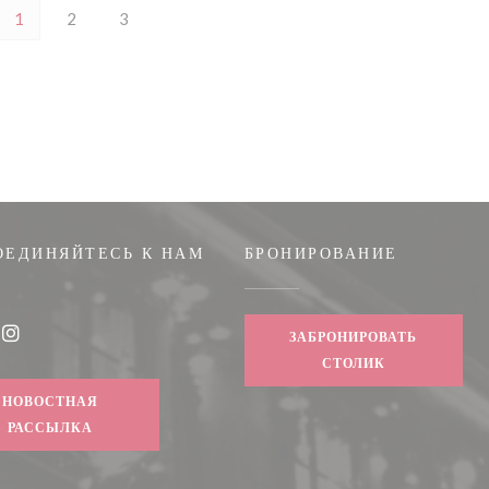
1
2
3
ОЕДИНЯЙТЕСЬ К НАМ
БРОНИРОВАНИЕ
 окне))
ЗАБРОНИРОВАТЬ
book ((открывается в новом окне))
Instagram ((открывается в новом окне))
СТОЛИК
НОВОСТНАЯ
РАССЫЛКА