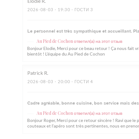
Elodie
R
2026-08-03
- 19:30 - ГОСТИ 3
Le personnel est très sympathique et accueillant. P
Au Pied de Cochon
ответил(а) на этот отзыв
Bonjour Elodie, Merci pour ce beau retour ! Ça nous fait 
bientôt ! L'équipe du Au Pied de Cochon
Patrick
R
2026-08-03
- 20:00 - ГОСТИ 4
Cadre agréable, bonne cuisine, bon service mais des
Au Pied de Cochon
ответил(а) на этот отзыв
Bonjour Roger, Merci pour ce retour sincère ! Ravi que le 
couteaux et l'apéro sont très pertinentes, nous en preno