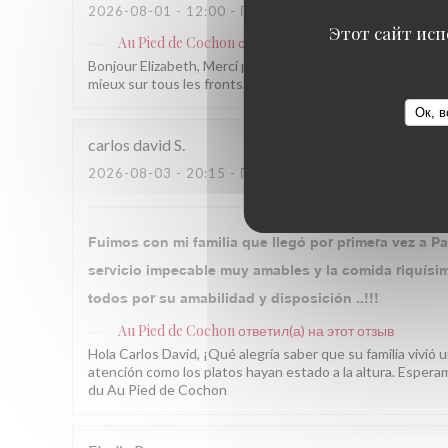
2026-08-01
- 12:00 - ГОСТИ 12
Этот сайт исп
Au Pied de Cochon
ответил(а) на этот отзыв
Bonjour Elizabeth, Merci pour ce beau retour ! Ravies de s
mieux sur tous les fronts. À très bientôt parmi nous ! L'
Ок, в
carlos david
S
2026-08-03
- 20:15 - ГОСТИ 6
Fuimos con mi familia que llegó por primera vez a Pa
servicio impecable muy amables y la comida riquísim
todos por su amabilidad y disposición ..!!!
Au Pied de Cochon
ответил(а) на этот отзыв
Hola Carlos David, ¡Qué alegría saber que su familia vivió
atención como los platos hayan estado a la altura. Esperam
du Au Pied de Cochon