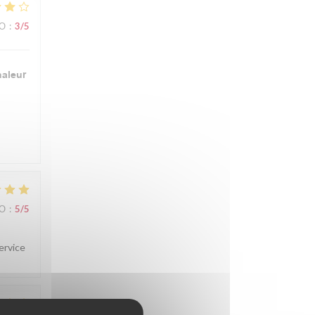
ВО
:
3
/5
haleur
ВО
:
5
/5
service