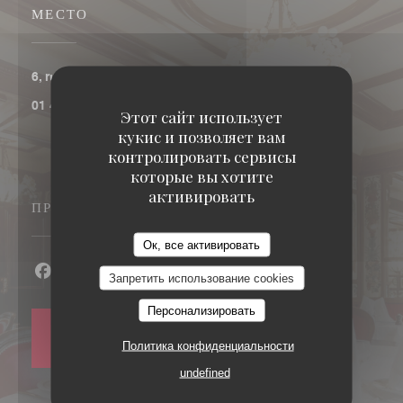
МЕСТО
((открывается в новом окне))
6, rue Coquillière 75001 Paris
01 40 13 77 00
Этот сайт использует
кукис и позволяет вам
контролировать сервисы
которые вы хотите
активировать
ПРИСОЕДИНЯЙТЕСЬ К НАМ
Ок, все активировать
Запретить использование cookies
Facebook ((открывается в новом окне))
Instagram ((открывается в новом окне))
Персонализировать
НОВОСТНАЯ
Политика конфиденциальности
РАССЫЛКА
undefined