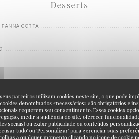
Desserts
 PANNA COTTA
D
seus parceiros utilizam cookies neste site, o que pode impl
 cookies denominados «necessários» são obrigatórios e ins
Carte Food
pcionais requerem seu consentimento. Esses cookies opci
vegação, medir a audiência do site, oferecer funcionalidad
des sociais) ou exibir publicidade ou conteúdos personaliza
'Recusar tudo' ou 'Personalizar' para gerenciar suas preferê
scolhas a qualquer momento clicando no ícone de cookie no