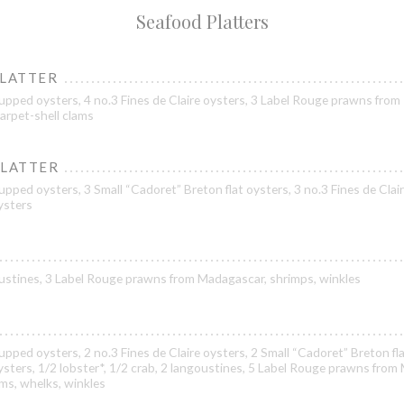
Seafood Platters
PLATTER
upped oysters, 4 no.3 Fines de Claire oysters, 3 Label Rouge prawns from
arpet-shell clams
PLATTER
pped oysters, 3 Small “Cadoret” Breton flat oysters, 3 no.3 Fines de Clair
oysters
goustines, 3 Label Rouge prawns from Madagascar, shrimps, winkles
pped oysters, 2 no.3 Fines de Claire oysters, 2 Small “Cadoret” Breton fla
oysters, 1/2 lobster*, 1/2 crab, 2 langoustines, 5 Label Rouge prawns from
ams, whelks, winkles