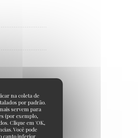
icar na coleta de
talados por padrão.
onais servem para
es (por exemplo,
dos. Clique em 'OK,
ncias. Você pode
 canto inferior