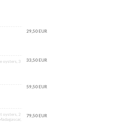
29,50 EUR
33,50 EUR
e oysters, 3
59,50 EUR
t oysters, 2
79,50 EUR
 Madagascar,