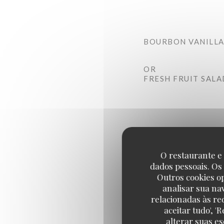
BOURBON VANILLA
OR
FRESH FRUIT SALA
O restaurante e 
dados pessoais. Os
Outros cookies o
analisar sua na
relacionadas às re
aceitar tudo', 
alterar suas e