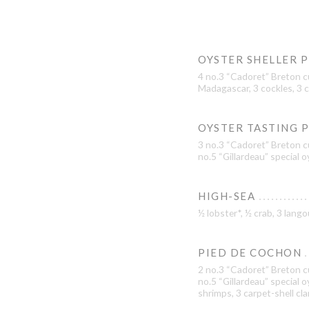
OYSTER SHELLER 
4 no.3 “Cadoret” Breton c
Madagascar, 3 cockles, 3 c
OYSTER TASTING 
3 no.3 “Cadoret” Breton cu
no.5 “Gillardeau” special 
HIGH-SEA
½ lobster*, ½ crab, 3 lan
PIED DE COCHON
2 no.3 “Cadoret” Breton cu
no.5 “Gillardeau” special 
shrimps, 3 carpet-shell cl