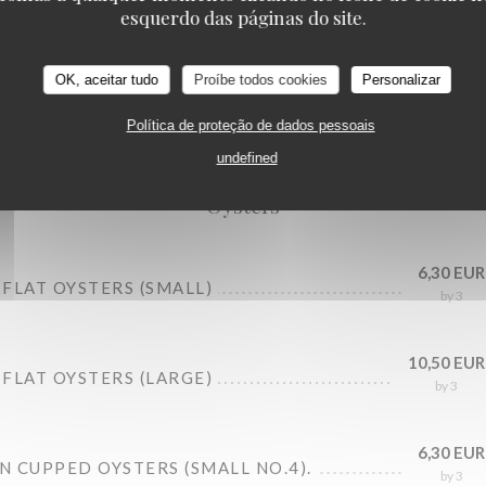
esquerdo das páginas do site.
Oysters
OK, aceitar tudo
Proíbe todos cookies
Personalizar
Seafood platters
Política de proteção de dados pessoais
undefined
Oysters
6,30 EUR
FLAT OYSTERS (SMALL)
by 3
10,50 EUR
FLAT OYSTERS (LARGE)
by 3
6,30 EUR
 CUPPED OYSTERS (SMALL NO.4).
by 3