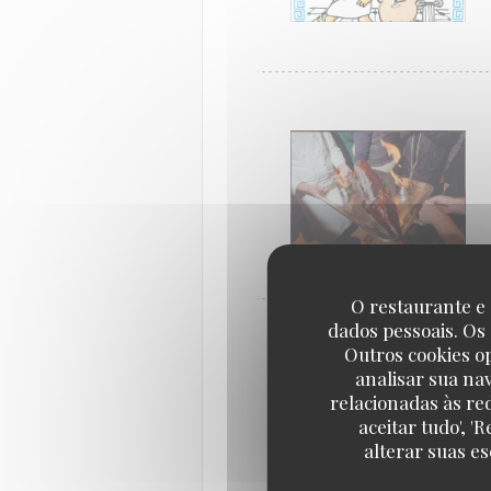
O restaurante e 
dados pessoais. Os
Outros cookies o
analisar sua na
relacionadas às re
aceitar tudo', 
alterar suas e