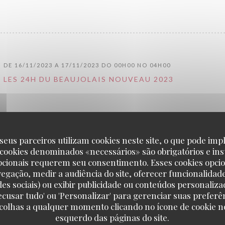
DE 16/11/2023 A 17/11/2023 DO 00H00 NO 04H00
LES 24H DU BEAUJOLAIS NOUVEAU 2023
seus parceiros utilizam cookies neste site, o que pode impl
 cookies denominados «necessários» são obrigatórios e ins
pcionais requerem seu consentimento. Esses cookies opci
DE 16/11/2022 A 17/11/2022 DO 00H00 NO 04H00
vegação, medir a audiência do site, oferecer funcionalidad
des sociais) ou exibir publicidade ou conteúdos personaliza
LES 24H DU BEAUJOLAIS NOUVEAU 2022
'Recusar tudo' ou 'Personalizar' para gerenciar suas preferê
scolhas a qualquer momento clicando no ícone de cookie no
((ABRE NUMA NOVA JANELA))
MAIS INFORMAÇÕES
esquerdo das páginas do site.