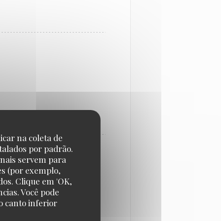
icar na coleta de
talados por padrão.
onais servem para
es (por exemplo,
dos. Clique em 'OK,
ncias. Você pode
 canto inferior