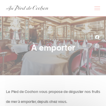
Personnalisation de vos choix en matière de cookies
Face
À emporter
Inst
Le Pied de Cochon vous propose de déguster nos fruits
de mer à emporter, depuis chez vous.