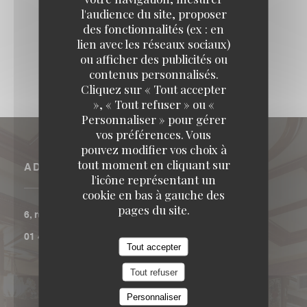
l'audience du site, proposer
COMMANDER
des fonctionnalités (ex : en
lien avec les réseaux sociaux)
ou afficher des publicités ou
contenus personnalisés.
Cliquez sur « Tout accepter
», « Tout refuser » ou «
Personnaliser » pour gérer
vos préférences. Vous
pouvez modifier vos choix à
tout moment en cliquant sur
ADRESSE
l'icône représentant un
cookie en bas à gauche des
pages du site.
((ouvre une nouvelle fenêtre))
6, rue Coquillière 75001 Paris
01 40 13 77 00
Tout accepter
Tout refuser
Personnaliser