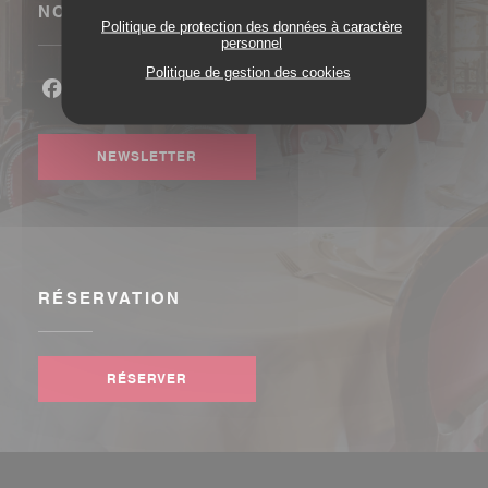
NOUS SUIVRE
Politique de protection des données à caractère
personnel
Politique de gestion des cookies
Facebook ((ouvre une nouvelle fenêtre))
Instagram ((ouvre une nouvelle fenêtre))
NEWSLETTER
RÉSERVATION
RÉSERVER