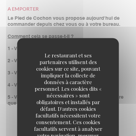
A EMPORTER
Le Pied de Cochon vous propose aujourd'hui de
commander depuis chez vous ou à votre bureau.
Comment cela se passe-t-il ?
1 - Vous allez sur notre site de commande
Le restaurant et ses
2 - Vous composez votre panier
partenaires utilisent des
cookies sur ce site, pouvant
3 - Vous choisissez votre heure de retrait
impliquer la collecte de
données à caractère
4 - Vous réglez
personnel. Les cookies dits «
nécessaires » sont
5 - Vous venez chercher votre commande à l'heure
obligatoires et installés par
que vous avez décidez.
défaut. D'autres cookies
facultatifs nécessitent votre
consentement. Ces cookies
facultatifs servent à analyser
votre navigation, mesurer