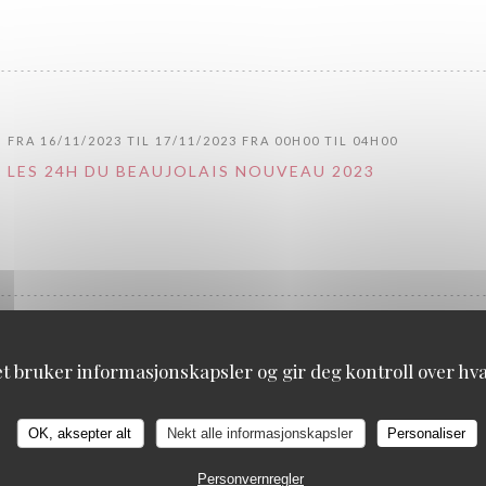
FRA 16/11/2023 TIL 17/11/2023 FRA 00H00 TIL 04H00
LES 24H DU BEAUJOLAIS NOUVEAU 2023
FRA 16/11/2022 TIL 17/11/2022 FRA 00H00 TIL 04H00
et bruker informasjonskapsler og gir deg kontroll over hva 
LES 24H DU BEAUJOLAIS NOUVEAU 2022
OK, aksepter alt
Nekt alle informasjonskapsler
Personaliser
((ÅPNER I ET NYTT VINDU))
MER INFORMASJON
Personvernregler