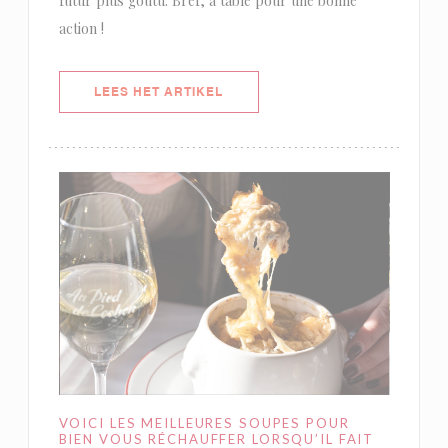
futur plus goûtu. Bref, à table pour une bonne
action !
((OPENT IN EEN NIEUW VENSTER)
LEES HET ARTIKEL
VOICI LES MEILLEURES SOUPES POUR
BIEN VOUS RÉCHAUFFER LORSQU’IL FAIT