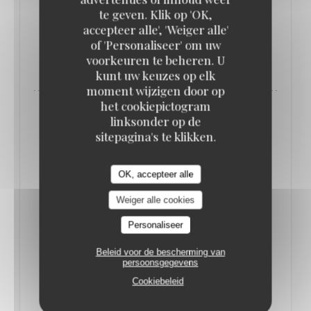
poignées dorées… en forme de pieds de cochon !
te geven. Klik op 'OK,
accepteer alle', 'Weiger alle'
of 'Personaliseer' om uw
((OPENT IN EEN NIEUW VENSTER)
LEES HET ARTIKEL
voorkeuren te beheren. U
kunt uw keuzes op elk
moment wijzigen door op
het cookiepictogram
linksonder op de
sitepagina's te klikken.
OK, accepteer alle
Weiger alle cookies
Personaliseer
Beleid voor de bescherming van
persoonsgegevens
Cookiebeleid
QUE FAIRE À PARIS CETTE SEMAINE ? (16-
22 JUIN) // LE BONBON
17/06/2025