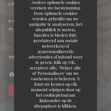
Andere optionele cookies
LOCATIE
vereisen uw toestemming.
Deze optionele cookies
worden gebruikt om uw
((opent in een nieuw venster))
6, rue Coquillière 75001 Paris
navigatie te analyseren, het
sitepubliek te meten,
01 40 13 77 00
functies te bieden (bijv.
gerelateerd aan sociale
netwerken) of
gepersonaliseerde
advertenties of inhoud weer
VOLG ONS
te geven. Klik op 'OK,
accepteer alle', 'Weiger alle'
of 'Personaliseer' om uw
voorkeuren te beheren. U
Facebook ((opent in een nieuw venster))
Instagram ((opent in een nieuw venster))
kunt uw keuzes op elk
moment wijzigen door op
NIEUWSBRIEF
het cookiepictogram
linksonder op de
sitepagina's te klikken.