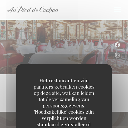
Cookies beheer paneel
Face
Inst
Het restaurant en zijn
partners gebruiken cookies
op deze site, wat kan leiden
tot de verzameling van
persoonsgegevens.
'Noodzakelijke' cookies zijn
verplicht en worden
standaard geïnstalleerd.