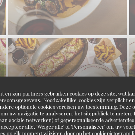
t en zijn partners gebruiken cookies op deze site, wat kan
rsoonsgegevens. 'Noodzakelijke' cookies zijn verplicht 
Andere optionele cookies vereisen uw toestemming. Deze o
om uw navigatie te analyseren, het sitepubliek te meten, f
d aan sociale netwerken) of gepersonaliseerde advertenties
 accepteer alle', 'Weiger alle' of 'Personaliseer' om uw vo
es op elk moment wijzigen door op het cookiepictogram l