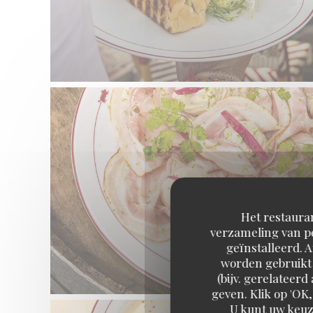
Het restauran
verzameling van pe
geïnstalleerd. 
worden gebruikt 
(bijv. gerelateer
geven. Klik op 'OK,
U kunt uw keuz