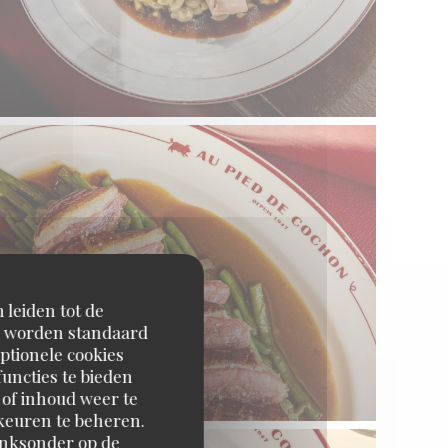
 leiden tot de
en worden standaard
ptionele cookies
uncties te bieden
 of inhoud weer te
orkeuren te beheren.
inksonder op de