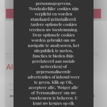
persoonsgegevens.
'Noodzakelijke' cookies zijn
verplicht en worden
standaard geïnstalleerd.
Andere optionele cookies
vereisen uw toestemming.
Deze optionele cookies
worden gebruikt om uw
navigatie te analyseren, het
sitepubliek te meten,
AU PIED DE COCHON
BRASSERIE – FRUITS
functies te bieden (bijv.
DE MER A EMPORTER
PARIS
gerelateerd aan sociale
Algemene informatie
netwerken) of
gepersonaliseerde
advertenties of inhoud weer
te geven. Klik op 'OK,
KEUKEN
accepteer alle', 'Weiger alle'
of 'Personaliseer' om uw
zeevruchten, Traditioneel Frans, Familie, traditioneel
voorkeuren te beheren. U
kunt uw keuzes op elk