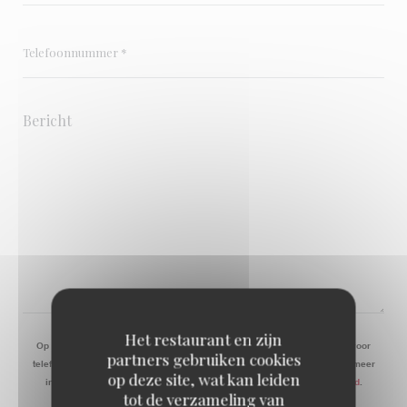
Het restaurant en zijn
Op grond van de privacywetgeving heeft u het recht om u af te melden voor
partners gebruiken cookies
telefonische marketing via het Bel-me-niet Register:
bel-me-niet.nl
. Voor meer
op deze site, wat kan leiden
informatie over hoe wij uw gegevens verwerken, zie ons
privacybeleid
.
tot de verzameling van