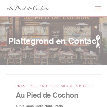
Cookies beheer paneel
Plattegrond en Contact
Face
Inst
BRASSERIE – FRUITS DE MER A EMPORTER
Au Pied de Cochon
((opent in een nieuw venste
6, rue Coquillière 75001 Paris