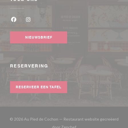
Facebook ((opent in een nieuw venster))
Instagram ((opent in een nieuw venster))
NIEUWSBRIEF
RESERVERING
RESERVEER EEN TAFEL
© 2026 Au Pied de Cochon — Restaurant website gecreëerd
((opent in een nieuw venster)
door
Zenchef