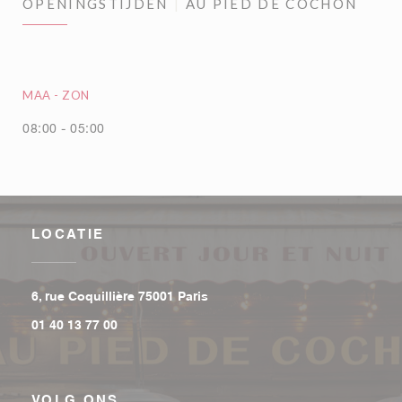
OPENINGSTIJDEN
AU PIED DE COCHON
MAA
-
ZON
08:00 - 05:00
LOCATIE
((opent in een nieuw venster))
6, rue Coquillière 75001 Paris
01 40 13 77 00
VOLG ONS