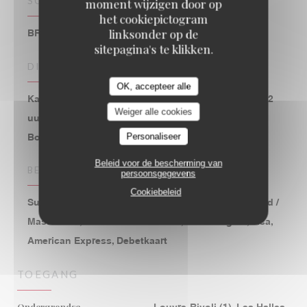
SOORT BEDRIJF
moment wijzigen door op
het cookiepictogram
linksonder op de
BRASSERIE – FRUITS DE MER A EMPORTER
sitepagina's te klikken.
DIENSTEN
OK, accepteer alle
Kamer met airconditioning, Geblokkeerde toegang, 2
Weiger alle cookies
uur gratis parkeren op Parking St Eustache, WIFI,
Boekingen, Private Hire, Terras
Personaliseer
Beleid voor de bescherming van
BETAALMETHODEN
persoonsgegevens
Cookiebeleid
Sunday, Mobile payment, Vakantiecheques, Eurocard /
Mastercard, restaurant van Titres, Contant geld, Visa,
American Express, Debetkaart
TOEGANG
Ondergrondse
Louvre-Rivoli (1), Les Halles