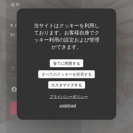
場所
当サイトはクッキーを利用し
((新しいウィンドウで開きます))
6, rue Coquillière 75001 Paris
ております。お客様自身でク
01 40 13 77 00
ッキー利用の設定および管理
ができます。
全てに同意する
フォローしてください
すべてのクッキーを拒否する
カスタマイズする
Facebook ((新しいウィンドウで開きます))
Instagram ((新しいウィンドウで開きます))
プライバシーポリシー
undefined
ニュースレター