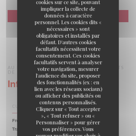
cookies sur ce site, pouvant
impliquer la collecte de
données à caractère
personnel. Les cookies dits «
nécessaires » sont
obligatoires et installés par
défaut. D'autres cookies
facultatifs nécessitent votre
consentement. Ces cookies
facultatifs servent à analyser
AU PIED DE COCHON
BRASSERIE – FRUITS
votre navigation, mesurer
DE MER A EMPORTER
PARIS
l'audience du site, proposer
Infos pratiques
des fonctionnalités (ex : en
lien avec les réseaux sociaux)
ou afficher des publicités ou
contenus personnalisés.
CUISINE
Cliquez sur « Tout accepter
», « Tout refuser » ou «
Fruits de mer, Française Traditionnelle, Familiale,
Personnaliser » pour gérer
vos préférences. Vous
Traditionnelle
pouvez modifier vos choix à