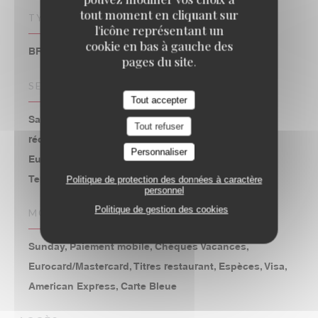
tout moment en cliquant sur
TYPE DE RESTAURANT
l'icône représentant un
cookie en bas à gauche des
BRASSERIE – FRUITS DE MER A EMPORTER
pages du site.
SERVICES
Tout accepter
Salle climatisée, Accès aux personnes à mobilité
Tout refuser
réduite, 2h de parking gratuites au Parking St
Personnaliser
Eustache, Accès Wifi, Réservations, Privatisation,
Terrasse
Politique de protection des données à caractère
personnel
Politique de gestion des cookies
MOYENS DE PAIEMENT
Sunday, Paiement mobile, Chèques Vacances,
Eurocard/Mastercard, Titres restaurant, Espèces, Visa,
American Express, Carte Bleue