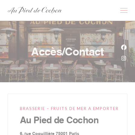
Personnalisation de vos choix en matière de cookies
Accès/Contact
Face
Inst
BRASSERIE – FRUITS DE MER A EMPORTER
Au Pied de Cochon
((ouvre une nouvelle fenêtr
6, rue Coquillière 75001 Paris