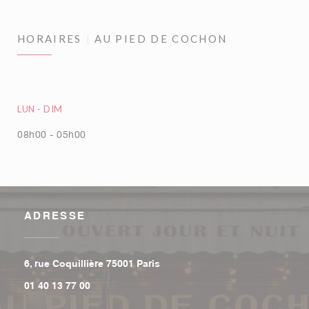
HORAIRES
AU PIED DE COCHON
LUN
-
DIM
08h00 - 05h00
ADRESSE
((ouvre une nouvelle fenêtre))
6, rue Coquillière 75001 Paris
01 40 13 77 00