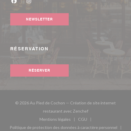
Facebook ((ouvre une nouvelle fenêtre))
Instagram ((ouvre une nouvelle fenêtre))
NEWSLETTER
RÉSERVATION
RÉSERVER
© 2026 Au Pied de Cochon — Création de site internet
((ouvre une nouvelle fe
restaurant avec
Zenchef
Mentions légales
CGU
((ouvre une nouvelle fenêtre))
((ouvre une nouvelle fen
Politique de protection des données à caractère personnel
((ouvre une nouvelle fenêtre))