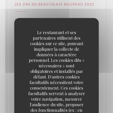
LES 24H DU BEAUJOLAIS NOUVEAU 2022
IL EST LÀ ! IL ARRIVE !
Le restaurant et ses
Le 17 novembre prochain, nous accueillerons en
partenaires utilisent des
grande pompe l’arrivée du Beaujolais Nouveau.
cookies sur ce site, pouvant
Pour accompagner la bouteille tant attendue, nous
impliquer la collecte de
données à caractère
vous avons concocté un programme aux petits
personnel. Les cookies dits «
oignons (et aux lardons) pour les 24 heures les plus
nécessaires » sont
festives de l’année !
obligatoires et installés par
défaut. D'autres cookies
facultatifs nécessitent votre
- AU PROGAMME -
consentement. Ces cookies
MINUIT - SONNER LA CLOCHE
facultatifs servent à analyser
Le 16 novembre à minuit, sonne la cloche du
votre navigation, mesurer
l'audience du site, proposer
Beaujolais nouveau !
des fonctionnalités (ex : en