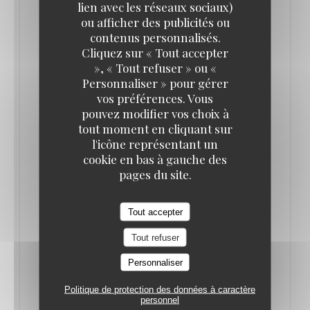
lien avec les réseaux sociaux)
À TOUTE HEURE - BEAUJOLAIS POUR TOUS
ou afficher des publicités ou
contenus personnalisés.
Cliquez sur « Tout accepter
Toute la journée, et la nuit, vous pourrez déguster
», « Tout refuser » ou «
nos suggestions
Personnaliser » pour gérer
spéciales Beaujolais !
vos préférences. Vous
pouvez modifier vos choix à
tout moment en cliquant sur
Et toujours à la carte bien-sûr nos spécialités mais
l'icône représentant un
également un menu spécial !
cookie en bas à gauche des
pages du site.
19H - Fanfare
Tout accepter
Nous avons invité une belle fanfare pour clôturer
Tout refuser
en musique les festivités autour d’un apéro cochon
Personnaliser
très gourmand
Politique de protection des données à caractère
personnel
Au menu: planches cochonnes, fromages