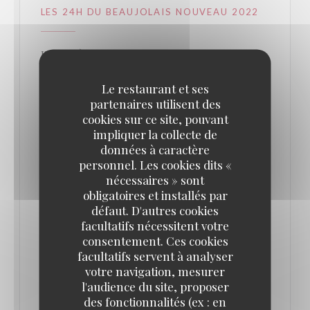
LES 24H DU BEAUJOLAIS NOUVEAU 2022
IL EST LÀ ! IL ARRIVE !
Le restaurant et ses
Le 17 novembre prochain, nous accueillerons en
partenaires utilisent des
grande pompe l’arrivée du Beaujolais Nouveau.
cookies sur ce site, pouvant
Pour accompagner la bouteille tant attendue, nous
impliquer la collecte de
données à caractère
vous avons concocté un programme aux petits
personnel. Les cookies dits «
oignons (et aux lardons) pour les 24 heures les plus
nécessaires » sont
festives de l’année !
obligatoires et installés par
défaut. D'autres cookies
facultatifs nécessitent votre
- AU PROGAMME -
consentement. Ces cookies
MINUIT - SONNER LA CLOCHE
facultatifs servent à analyser
Le 16 novembre à minuit, sonne la cloche du
votre navigation, mesurer
l'audience du site, proposer
Beaujolais nouveau !
des fonctionnalités (ex : en