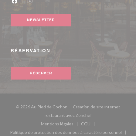
Facebook ((ouvre une nouvelle fenêtre))
Instagram ((ouvre une nouvelle fenêtre))
NEWSLETTER
RÉSERVATION
RÉSERVER
© 2026 Au Pied de Cochon — Création de site internet
((ouvre une nouvelle fe
restaurant avec
Zenchef
Mentions légales
CGU
((ouvre une nouvelle fenêtre))
((ouvre une nouvelle fen
Politique de protection des données à caractère personnel
((ouvre une nouvelle fenêtre))