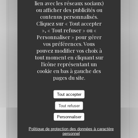
lien avec les réseaux sociaux)
À TOUTE HEURE - BEAUJOLAIS POUR TOUS
ou afficher des publicités ou
contenus personnalisés.
Cliquez sur « Tout accepter
Toute la journée, et la nuit, vous pourrez déguster
», « Tout refuser » ou «
nos suggestions
Personnaliser » pour gérer
spéciales Beaujolais !
vos préférences. Vous
pouvez modifier vos choix à
tout moment en cliquant sur
Et toujours à la carte bien-sûr nos spécialités mais
l'icône représentant un
également un menu spécial !
cookie en bas à gauche des
pages du site.
19H - Fanfare
Tout accepter
Nous avons invité une belle fanfare pour clôturer
Tout refuser
en musique les festivités autour d’un apéro cochon
Personnaliser
très gourmand
Politique de protection des données à caractère
personnel
Au menu: planches cochonnes, fromages