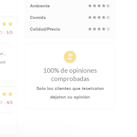
Ambiente
Comida
Calidad/Precio
IO
:
5
/5
r ,
ent
100% de opiniones
comprobadas
Solo los clientes que reservaron
dejaron su opinión
IO
:
4
/5