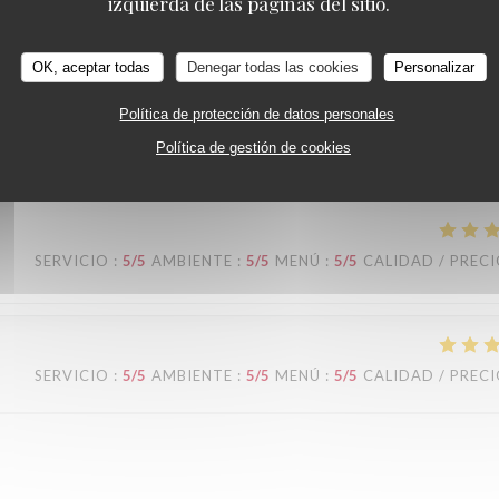
izquierda de las páginas del sitio.
 d’os et de 20 % de graisse et de couenne pas assez grillé. Ma
 périgourdine qui était un meilleur choix car recomposé avec plu
OK, aceptar todas
Denegar todas las cookies
Personalizar
eu plus il y avait les frites et la sauce béarnaise. Sinon les entré
es huîtres , saucisses sèches et œufs mayonnaise. Le pied de coc
Política de protección de datos personales
Política de gestión de cookies
SERVICIO
:
5
/5
AMBIENTE
:
5
/5
MENÚ
:
5
/5
CALIDAD / PREC
SERVICIO
:
5
/5
AMBIENTE
:
5
/5
MENÚ
:
5
/5
CALIDAD / PREC