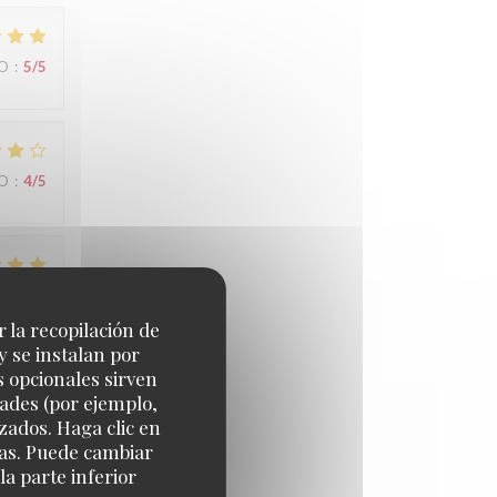
IO
:
5
/5
IO
:
4
/5
IO
:
4
/5
r la recopilación de
y se instalan por
s opcionales sirven
dades (por ejemplo,
IO
:
2
/5
zados. Haga clic en
cias. Puede cambiar
a parte inferior
s peu