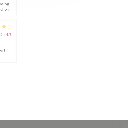
pating
Cochon
IO
:
4
/5
port