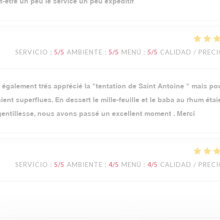
ut-être un peu le service un peu expéditif
SERVICIO
:
5
/5
AMBIENTE
:
5
/5
MENÚ
:
5
/5
CALIDAD / PREC
i également trés apprécié la "tentation de Saint Antoine " mais pou
aient superflues. En dessert le mille-feuille et le baba au rhum étai
t gentillesse, nous avons passé un excellent moment . Merci
SERVICIO
:
5
/5
AMBIENTE
:
4
/5
MENÚ
:
4
/5
CALIDAD / PREC