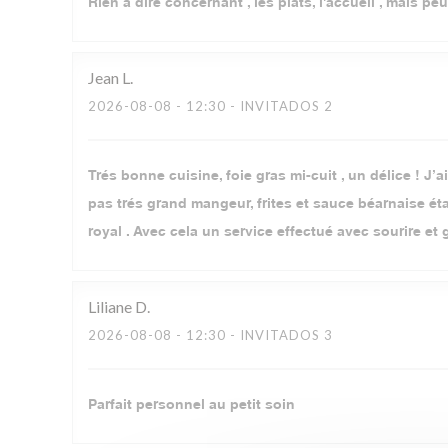
Rien à dire concernant , les plats, l'accueil , mais pe
Jean
L
2026-08-08
- 12:30 - INVITADOS 2
Trés bonne cuisine, foie gras mi-cuit , un délice ! J’a
pas trés grand mangeur, frites et sauce béarnaise ét
royal . Avec cela un service effectué avec sourire e
Liliane
D
2026-08-08
- 12:30 - INVITADOS 3
Parfait personnel au petit soin