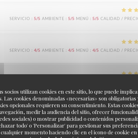
SERVICIO
:
5
/5
AMBIENTE
:
5
/5
MENÚ
:
5
/5
CALIDAD / PREC
SERVICIO
:
4
/5
AMBIENTE
:
4
/5
MENÚ
:
4
/5
CALIDAD / PREC
SERVICIO
:
5
/5
AMBIENTE
:
5
/5
MENÚ
:
5
/5
CALIDAD / PREC
s socios utilizan cookies en este sitio, lo que puede implica
. Las cookies denominadas «necesarias» son obligatorias 
kies opcionales requieren su consentimiento. Estas cookie
avegación, medir la audiencia del sitio, ofrecer funcionali
SERVICIO
:
5
/5
AMBIENTE
:
4
/5
MENÚ
:
3
/5
CALIDAD / PREC
edes sociales) o mostrar publicidad o contenidos personali
echazar todo' o 'Personalizar' para gestionar sus preferen
 cualquier momento haciendo clic en el icono de cookie en l
ans l’eau puis trempé dans une sorte de chapelure et finalement trè