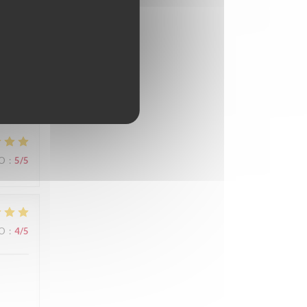
s de
es
hon
IO
:
5
/5
IO
:
4
/5