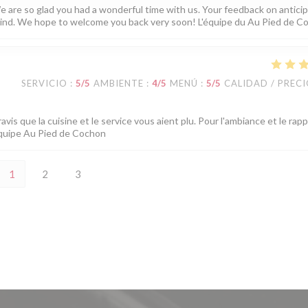
e are so glad you had a wonderful time with us. Your feedback on antici
in mind. We hope to welcome you back very soon! L'équipe du Au Pied de 
SERVICIO
:
5
/5
AMBIENTE
:
4
/5
MENÚ
:
5
/5
CALIDAD / PREC
is que la cuisine et le service vous aient plu. Pour l'ambiance et le rap
L'équipe Au Pied de Cochon
1
2
3