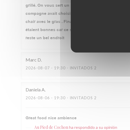
grillé. On vous sert un plat qui est composé de 80 %
compagne avait choisi le pied de cochon farci façon
chair avec le gras . Finalement pour me rassasier un p
étaient bonnes car ce sont des bons produits tels l
reste un bel endroit
Marc
D
2026-08-07
- 19:30 - INVITADOS 2
Daniela
A
2026-08-06
- 19:30 - INVITADOS 2
Great food nice ambience
Au Pied de Cochon
ha respondido a su opinión