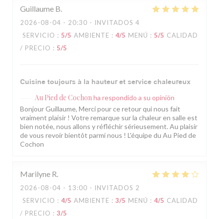
Guillaume
B
2026-08-04
- 20:30 - INVITADOS 4
SERVICIO
:
5
/5
AMBIENTE
:
4
/5
MENÚ
:
5
/5
CALIDAD
/ PRECIO
:
5
/5
Cuisine toujours à la hauteur et service chaleureux
Au Pied de Cochon
ha respondido a su opinión
Bonjour Guillaume, Merci pour ce retour qui nous fait
vraiment plaisir ! Votre remarque sur la chaleur en salle est
bien notée, nous allons y réfléchir sérieusement. Au plaisir
de vous revoir bientôt parmi nous ! L'équipe du Au Pied de
Cochon
Marilyne
R
2026-08-04
- 13:00 - INVITADOS 2
SERVICIO
:
4
/5
AMBIENTE
:
3
/5
MENÚ
:
4
/5
CALIDAD
/ PRECIO
:
3
/5