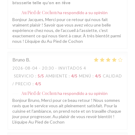
brasserie telle qu'on en rêve
Au Pied de Cochon
ha respondido a su opinión
Bonjour Jacques, Merci pour ce retour qui nous fait
vraiment plaisir ! Savoir que vous avez vécu une belle
expérience chez nous, de l'accueil à l'assiette, c'est
exactement ce qui nous tient à cœur. À très bientôt parmi
nous ! L'équipe du Au Pied de Cochon
Bruno
B
2026-08-04
- 20:30 - INVITADOS 4
SERVICIO
:
5
/5
AMBIENTE
:
4
/5
MENÚ
:
4
/5
CALIDAD
/ PRECIO
:
4
/5
Au Pied de Cochon
ha respondido a su opinión
Bonjour Bruno, Merci pour ce beau retour ! Nous sommes
ravis que le service vous ait pleinement satisfait. Pour la
cuisine et l'ambiance, on prend note et on travaille chaque
jour pour progresser. Au plaisir de vous revoir bientôt !
L'équipe Au Pied de Cochon