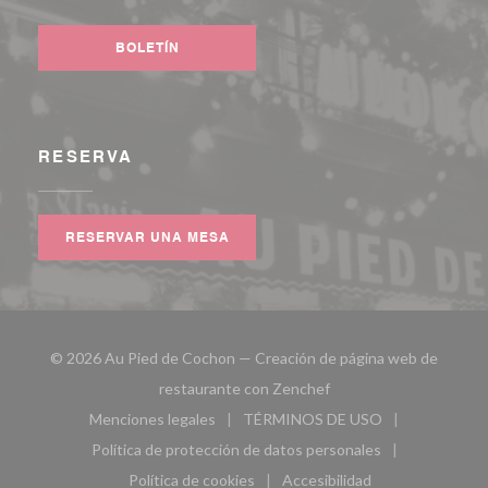
BOLETÍN
RESERVA
RESERVAR UNA MESA
© 2026 Au Pied de Cochon — Creación de página web de
((abre en una nueva ven
restaurante con
Zenchef
Menciones legales
TÉRMINOS DE USO
((abre en una nueva ventana))
((abre en una nueva ven
Política de protección de datos personales
((abre en una nueva ventana))
Política de cookies
Accesibilidad