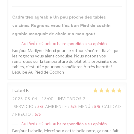
Cadre tres agreable Un peu proche des tables
voisines Rognons veau tres bon Pied de cochln
agrable manquait de chaleur a mon gout
Au Pied de Cochon
ha respondido a su opinión
Bonjour Marilyne, Merci pour ce retour sincère ! Ravis que
les rognons vous aient conquise. Nous notons vos
remarques sur la température du plat et la proximité des
tables, c'est utile pour nous améliorer. À très bientôt !
L'équipe Au Pied de Cochon
Isabel
F
2026-08-04
- 13:00 - INVITADOS 2
SERVICIO
:
5
/5
AMBIENTE
:
5
/5
MENÚ
:
5
/5
CALIDAD
/ PRECIO
:
5
/5
Au Pied de Cochon
ha respondido a su opinión
Bonjour Isabelle, Merci pour cette belle note, ça nous fait