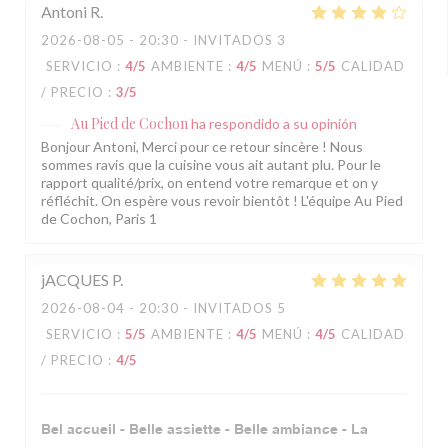
Antoni
R
2026-08-05
- 20:30 - INVITADOS 3
SERVICIO
:
4
/5
AMBIENTE
:
4
/5
MENÚ
:
5
/5
CALIDAD
/ PRECIO
:
3
/5
Au Pied de Cochon
ha respondido a su opinión
Bonjour Antoni, Merci pour ce retour sincère ! Nous
sommes ravis que la cuisine vous ait autant plu. Pour le
rapport qualité/prix, on entend votre remarque et on y
réfléchit. On espère vous revoir bientôt ! L'équipe Au Pied
de Cochon, Paris 1
jACQUES
P
2026-08-04
- 20:30 - INVITADOS 5
SERVICIO
:
5
/5
AMBIENTE
:
4
/5
MENÚ
:
4
/5
CALIDAD
/ PRECIO
:
4
/5
Bel accueil - Belle assiette - Belle ambiance - La