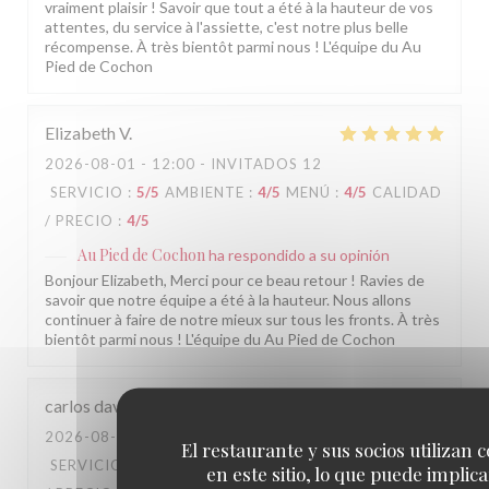
vraiment plaisir ! Savoir que tout a été à la hauteur de vos
attentes, du service à l'assiette, c'est notre plus belle
récompense. À très bientôt parmi nous ! L'équipe du Au
Pied de Cochon
Elizabeth
V
2026-08-01
- 12:00 - INVITADOS 12
SERVICIO
:
5
/5
AMBIENTE
:
4
/5
MENÚ
:
4
/5
CALIDAD
/ PRECIO
:
4
/5
Au Pied de Cochon
ha respondido a su opinión
Bonjour Elizabeth, Merci pour ce beau retour ! Ravies de
savoir que notre équipe a été à la hauteur. Nous allons
continuer à faire de notre mieux sur tous les fronts. À très
bientôt parmi nous ! L'équipe du Au Pied de Cochon
carlos david
S
2026-08-03
- 20:15 - INVITADOS 6
El restaurante y sus socios utilizan 
SERVICIO
:
5
/5
AMBIENTE
:
5
/5
MENÚ
:
5
/5
CALIDAD
en este sitio, lo que puede implica