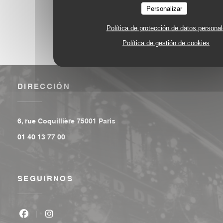
Personalizar
Política de protección de datos persona
Política de gestión de cookies
DIRECCIÓN
((abre en una nueva ventana))
6, rue Coquillière 75001 Paris
01 40 13 77 00
SEGUIRNOS
Facebook ((abre en una nueva ventana))
Instagram ((abre en una nueva ventana))