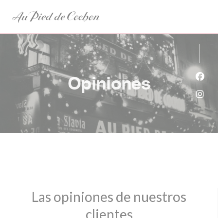
Personalización de sus opciones de cookies
Opiniones
Face
Inst
Las opiniones de nuestros
clientes