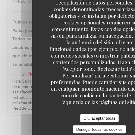
recopilación de datos personales.
/ PRECIO
:
5
/5
cookies denominadas «necesarias
obligatorias y se instalan por defecto
cookies opcionales requieren s
Fuimos con mi familia que llegó por primera vez a
consentimiento. Estas cookies opci
París, y como siempre una deliciosa experiencia..!!
sirven para analizar su navegación,
Todos muy felices el servicio impecable muy
la audiencia del sitio, ofrecer
amables y la comida riquísima..!! Volveremos siempre
funcionalidades (por ejemplo, relac
con redes sociales) o mostrar public
que visitemos París..!! Muchas gracias a todos por
contenidos personalizados. Haga cl
su amabilidad y disposición ..!!!
'Aceptar todo', 'Rechazar todo' 
Au Pied de Cochon
ha respondido a su opinión
'Personalizar' para gestionar s
preferencias. Puede cambiar sus op
Hola Carlos David, ¡Qué alegría saber que su familia vivió
un momento tan especial con nosotros! Nos llena de
en cualquier momento haciendo clic
satisfacción que tanto la atención como los platos hayan
icono de cookie en la parte infer
estado a la altura. Esperamos recibirlos de nuevo en su
izquierda de las páginas del siti
próxima visita a París. ¡Un abrazo a todos! L'équipe du Au
Pied de Cochon
OK, aceptar todas
1
2
3
Denegar todas las cookies