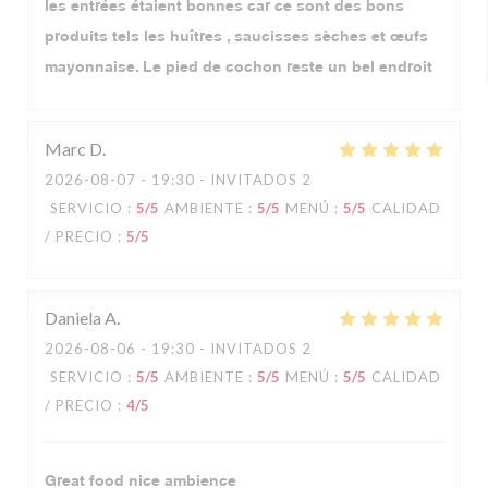
les entrées étaient bonnes car ce sont des bons
produits tels les huîtres , saucisses sèches et œufs
mayonnaise. Le pied de cochon reste un bel endroit
Marc
D
2026-08-07
- 19:30 - INVITADOS 2
SERVICIO
:
5
/5
AMBIENTE
:
5
/5
MENÚ
:
5
/5
CALIDAD
/ PRECIO
:
5
/5
Daniela
A
2026-08-06
- 19:30 - INVITADOS 2
SERVICIO
:
5
/5
AMBIENTE
:
5
/5
MENÚ
:
5
/5
CALIDAD
/ PRECIO
:
4
/5
Great food nice ambience