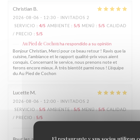
Christian
B
2026-08-06
- 12:30 - INVITADOS 2
SERVICIO
:
4
/5
AMBIENTE
:
5
/5
MENÚ
:
5
/5
CALIDAD
/ PRECIO
:
5
/5
Au Pied de Cochon
ha respondido a su opinión
Bonjour Christian, Merci pour ce beau retour ! Ravis que la
cuisine, l'ambiance et le rapport qualité-prix vous aient
conquis. Concernant le service, nous prenons note et
ferons encore mieux. À très bientôt parmi nous ! L'équipe
du Au Pied de Cochon
Lucette
M
2026-08-06
- 12:00 - INVITADOS 2
SERVICIO
:
5
/5
AMBIENTE
:
5
/5
MENÚ
:
5
/5
CALIDAD
/ PRECIO
:
5
/5
El restaurante y sus socios utilizan 
Pour les amateurs de cochonnaille une excellente