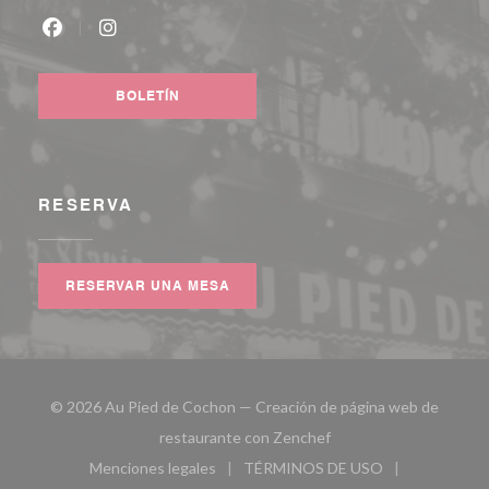
Facebook ((abre en una nueva ventana))
Instagram ((abre en una nueva ventana))
BOLETÍN
RESERVA
RESERVAR UNA MESA
© 2026 Au Pied de Cochon — Creación de página web de
((abre en una nueva ven
restaurante con
Zenchef
Menciones legales
TÉRMINOS DE USO
((abre en una nueva ventana))
((abre en una nueva ven