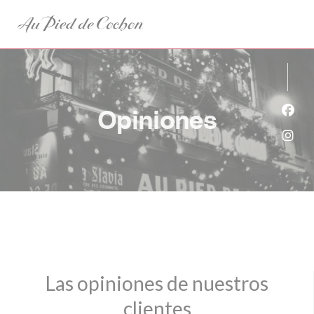
Personalización de sus opciones de cookies
Opiniones
Face
Inst
Las opiniones de nuestros
clientes