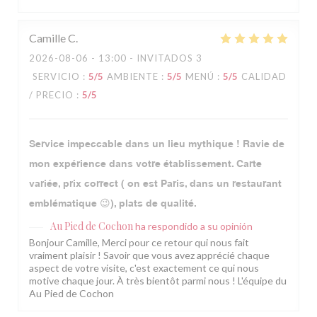
Camille
C
2026-08-06
- 13:00 - INVITADOS 3
SERVICIO
:
5
/5
AMBIENTE
:
5
/5
MENÚ
:
5
/5
CALIDAD
/ PRECIO
:
5
/5
Service impeccable dans un lieu mythique ! Ravie de
mon expérience dans votre établissement. Carte
variée, prix correct ( on est Paris, dans un restaurant
emblématique 😉), plats de qualité.
Au Pied de Cochon
ha respondido a su opinión
Bonjour Camille, Merci pour ce retour qui nous fait
vraiment plaisir ! Savoir que vous avez apprécié chaque
aspect de votre visite, c'est exactement ce qui nous
motive chaque jour. À très bientôt parmi nous ! L'équipe du
Au Pied de Cochon