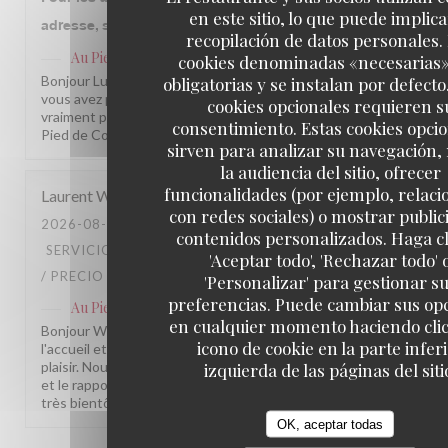
en este sitio, lo que puede implica
adresse, service agréable et efficace
recopilación de datos personales.
Au Pied de Cochon
ha respondido a su opinión
cookies denominadas «necesarias
Bonjour Lucette, Merci pour ce beau retour ! Savoir que
obligatorias y se instalan por defecto
vous avez passé un aussi bon moment chez nous nous fait
cookies opcionales requieren s
vraiment plaisir. À très bientôt parmi nous ! L'équipe du Au
consentimiento. Estas cookies opci
Pied de Cochon
sirven para analizar su navegación,
la audiencia del sitio, ofrecer
funcionalidades (por ejemplo, relac
Laurent
W
con redes sociales) o mostrar public
2026-08-05
- 20:00 - INVITADOS 2
contenidos personalizados. Haga cl
SERVICIO
:
5
/5
AMBIENTE
:
5
/5
MENÚ
:
4
/5
CALIDAD
'Aceptar todo', 'Rechazar todo' 
/ PRECIO
:
4
/5
'Personalizar' para gestionar s
preferencias. Puede cambiar sus op
Au Pied de Cochon
ha respondido a su opinión
en cualquier momento haciendo clic
Bonjour Witt, Merci pour ce beau retour ! Savoir que
icono de cookie en la parte infer
l'accueil et l'ambiance vous ont conquis nous fait vraiment
plaisir. Nous prenons note de vos remarques sur la cuisine
izquierda de las páginas del siti
et le rapport qualité-prix pour continuer à progresser. À
très bientôt parmi nous ! L'équipe du Au Pied de Cochon
OK, aceptar todas