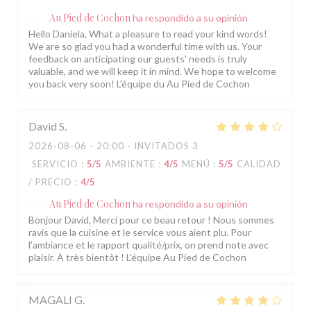
Au Pied de Cochon
ha respondido a su opinión
Hello Daniela, What a pleasure to read your kind words!
We are so glad you had a wonderful time with us. Your
feedback on anticipating our guests' needs is truly
valuable, and we will keep it in mind. We hope to welcome
you back very soon! L'équipe du Au Pied de Cochon
David
S
2026-08-06
- 20:00 - INVITADOS 3
SERVICIO
:
5
/5
AMBIENTE
:
4
/5
MENÚ
:
5
/5
CALIDAD
/ PRECIO
:
4
/5
Au Pied de Cochon
ha respondido a su opinión
Bonjour David, Merci pour ce beau retour ! Nous sommes
ravis que la cuisine et le service vous aient plu. Pour
l'ambiance et le rapport qualité/prix, on prend note avec
plaisir. À très bientôt ! L'équipe Au Pied de Cochon
MAGALI
G