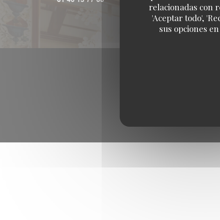
relacionadas con r
'Aceptar todo', 'R
sus opciones en
© 20
Menciones legales
TÉR
((abre en una nu