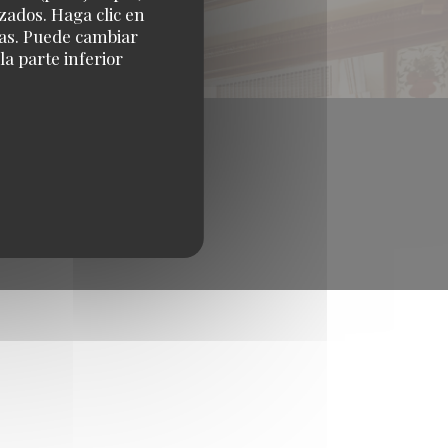
zados. Haga clic en
cias. Puede cambiar
a parte inferior
((abre en una nueva ventana))
nchef
ca de cookies
Accesibilidad
((abre en una nueva ventana))
((abre en una nueva ventana))