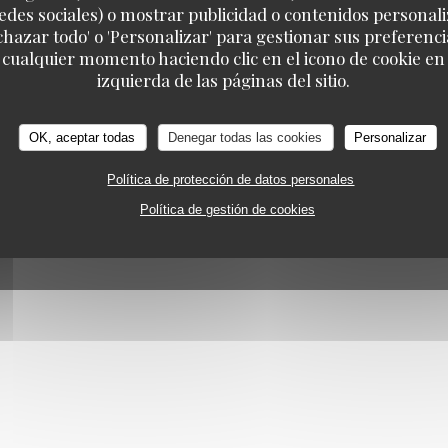
edes sociales) o mostrar publicidad o contenidos personali
BOLETÍN
echazar todo' o 'Personalizar' para gestionar sus preferen
 cualquier momento haciendo clic en el icono de cookie en l
izquierda de las páginas del sitio.
OK, aceptar todas
Denegar todas las cookies
Personalizar
26 Au Pied de Cochon — Creación de página web de restaurante con
Ze
MINOS DE USO
Política de protección de datos personales
Políti
Política de protección de datos personales
eva ventana))
((abre en una nueva ventana))
((abre en una nueva ventana))
Política de gestión de cookies