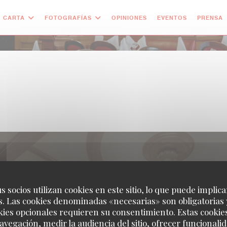
CARTA
FOTOGRAFÍAS
OPINIONES
EVENTOS
PRENSA
IRNOS
RESERVA
s socios utilizan cookies en este sitio, lo que puede implica
. Las cookies denominadas «necesarias» son obligatorias 
 ventana))
RESERVAR UNA MESA
kies opcionales requieren su consentimiento. Estas cookie
book ((abre en una nueva ventana))
Instagram ((abre en una nueva ventana))
avegación, medir la audiencia del sitio, ofrecer funcionali