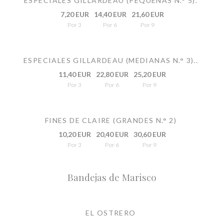
ESPECIALES GILLARDEAU (PEQUEÑAS N.° 5).
7,20 EUR
14,40 EUR
21,60 EUR
Por 3
Por 6
Por 9
ESPECIALES GILLARDEAU (MEDIANAS N.° 3)..
11,40 EUR
22,80 EUR
25,20 EUR
Por 3
Por 6
Por 9
FINES DE CLAIRE (GRANDES N.° 2)
10,20 EUR
20,40 EUR
30,60 EUR
Por 3
Por 6
Por 9
Bandejas de Marisco
EL OSTRERO