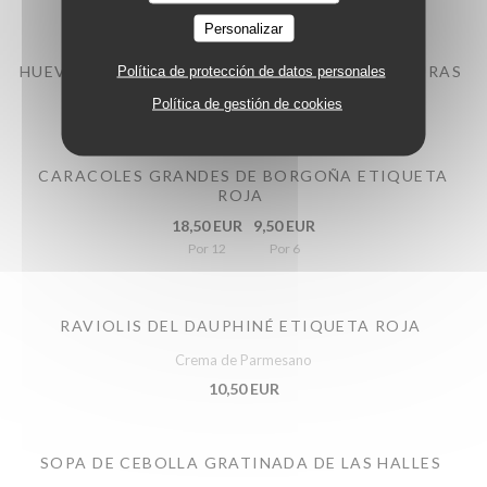
Personalizar
HUEVOS A LA MAYONESA, ENSALADA DE VERDURAS
Política de protección de datos personales
8,50 EUR
Política de gestión de cookies
CARACOLES GRANDES DE BORGOÑA ETIQUETA
ROJA
18,50 EUR
9,50 EUR
Por 12
Por 6
RAVIOLIS DEL DAUPHINÉ ETIQUETA ROJA
Crema de Parmesano
10,50 EUR
SOPA DE CEBOLLA GRATINADA DE LAS HALLES