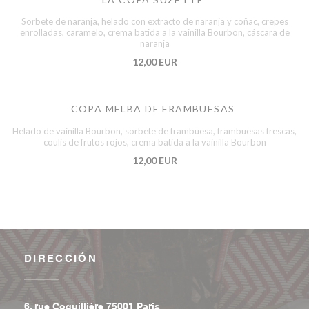
Sorbete de naranja, helado con extracto de naranja y coñac, crepes
enrolladas, caramelo, crema batida a la vainilla Bourbon, cáscara de
naranja
12,00 EUR
COPA MELBA DE FRAMBUESAS
Helado de vainilla Bourbon, sorbete de frambuesa, frambuesas frescas,
coulis de frutos rojos, crema batida a la vainilla Bourbon
12,00 EUR
DIRECCIÓN
((abre en una nueva ventana))
6, rue Coquillière 75001 Paris