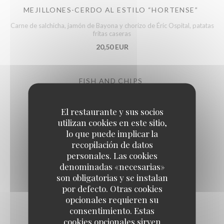
MEJILLONES-CERDO AL ESTILO “HORTENSE”
Carne de salchicha, jamón de Bayona y chorizo de Éric Ospital, patatas
fritas caseras
20,50 EUR
FISH AND CHIPS
Salsa tártara, patatas fritas caseras
21,50 EUR
El restaurante y sus socios
utilizan cookies en este sitio,
lo que puede implicar la
recopilación de datos
TARTAR DE SALMÓN ESCOCÉS
personales. Las cookies
Patatas fritas caseras
denominadas «necesarias»
24,50 EUR
son obligatorias y se instalan
por defecto. Otras cookies
opcionales requieren su
FILETE DE DORADA ASADO
consentimiento. Estas
cookies opcionales sirven
Noquis, tirabeques, tomates