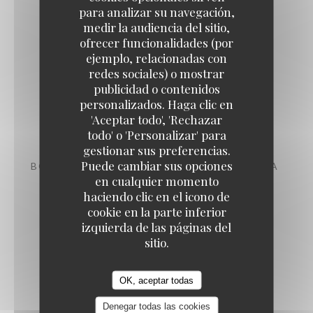
para analizar su navegación,
28,50 EUR
medir la audiencia del sitio,
ofrecer funcionalidades (por
ejemplo, relacionadas con
LENGUADO DE LA COSTA FRANCESA A LA
redes sociales) o mostrar
MEUNIÈRE,
publicidad o contenidos
(400-500 g aprox.), según disponibilidad
personalizados. Haga clic en
'Aceptar todo', 'Rechazar
46,50 EUR
todo' o 'Personalizar' para
gestionar sus preferencias.
Puede cambiar sus opciones
BOVAGANTE* ASADO CON SALSA BEARNESA
en cualquier momento
Patatas fritas caseras
haciendo clic en el icono de
47,50 EUR
cookie en la parte inferior
izquierda de las páginas del
sitio.
OK, aceptar todas
Entrantes
Denegar todas las cookies