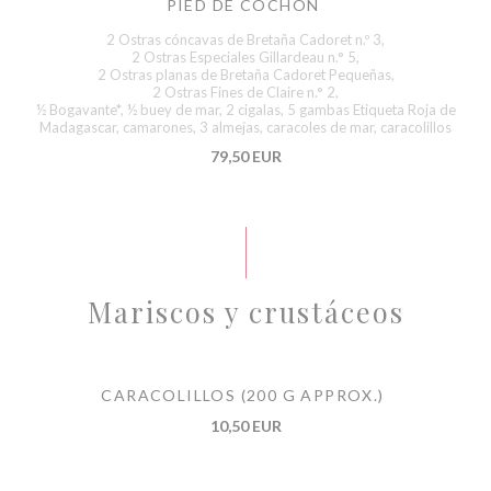
PIED DE COCHON
2 Ostras cóncavas de Bretaña Cadoret n.º 3,
2 Ostras Especiales Gillardeau n.° 5,
2 Ostras planas de Bretaña Cadoret Pequeñas,
2 Ostras Fines de Claire n.° 2,
½ Bogavante*, ½ buey de mar, 2 cigalas, 5 gambas Etiqueta Roja de
Madagascar, camarones, 3 almejas, caracoles de mar, caracolillos
79,50 EUR
Mariscos y crustáceos
CARACOLILLOS (200 G APPROX.)
10,50 EUR