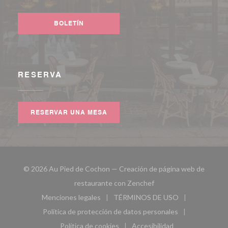
Facebook ((abre en una nueva ventana))
Instagram ((abre en una nueva ventana))
BOLETÍN
RESERVA
RESERVAR UNA MESA
© 2026 Au Pied de Cochon — Creación de página web de
((abre en una nueva ven
restaurante con
Zenchef
Menciones legales
TÉRMINOS DE USO
((abre en una nueva ventana))
((abre en una nueva ven
Política de protección de datos personales
((abre en una nueva ventana))
Política de cookies
Accesibilidad