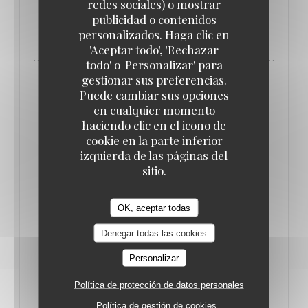
redes sociales) o mostrar
publicidad o contenidos
((ABRE EN UNA NUEVA VENTANA
MÁS INFORMACIÓN
personalizados. Haga clic en
'Aceptar todo', 'Rechazar
todo' o 'Personalizar' para
gestionar sus preferencias.
Puede cambiar sus opciones
en cualquier momento
haciendo clic en el icono de
cookie en la parte inferior
izquierda de las páginas del
sitio.
OK, aceptar todas
Denegar todas las cookies
DE 17/11/2021 HASTA LAS 18/11/2021 DE LAS
Personalizar
23H30 HASTA LAS 23H30
LES 24H DU BEAUJOLAIS NOUVEAU 2021
Política de protección de datos personales
AU PIED DE COCHON
Política de gestión de cookies