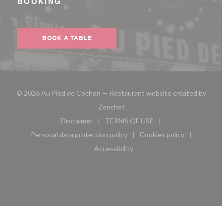
BOOKING
BOOK A TABLE
© 2026 Au Pied de Cochon — Restaurant website created by
((opens in a new window))
Zenchef
Disclaimer
TERMS OF USE
((opens in a new window))
((opens in a new window))
Personal data protection policy
Cookies policy
((opens in a new window))
((opens in a new 
Accessibility
((opens in a new window))