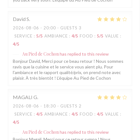
David
S
2026-08-06
- 20:00 - GUESTS 3
SERVICE
:
5
/5
AMBIANCE
:
4
/5
FOOD
:
5
/5
VALUE
:
4
/5
Au Pied de Cochon
has replied to this review
Bonjour David, Merci pour ce beau retour ! Nous sommes
ravis que la cuisine et le service vous aient plu. Pour
l'ambiance et le rapport qualité/prix, on prend note avec
plaisir. À très bientôt ! L'équipe Au Pied de Cochon
MAGALI
G
2026-08-06
- 18:30 - GUESTS 2
SERVICE
:
4
/5
AMBIANCE
:
4
/5
FOOD
:
4
/5
VALUE
:
4
/5
Au Pied de Cochon
has replied to this review
Bonjour Magali, Merci pour ce retour sympa ! Nous