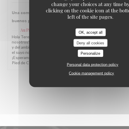
change your choices at any time b
clicking on the cookie icon at the bot
Una comida excelente en un sitio con historia y
left of the site pages.
buenos profesionales, recomendable siempre.
Au Pied de Cochon
has replied to this review
OK, accept all
Hola Teresa, ¡Muchas gracias por compartir su visita con
nosotros! Nos alegra saber que disfrutó de nuestra cocina
Deny all cookies
y del ambiente de nuestro restaurante. Comentarios como
el suyo nos motivan a seguir cuidando cada detalle.
Personalize
¡Esperamos volver a recibirle muy pronto! L'équipe du Au
Pied de Cochon
Personal data protection policy
Cookie management policy
1
2
3