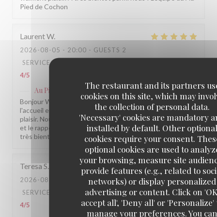
Pied de Cochon
Laurent
W
2026-08-05
- 20:00 - GUESTS 2
SERVICE
:
5
/5
AMBIANCE
:
5
/5
FOOD
:
4
/5
VALUE
:
4
/5
The restaurant and its partners us
Au Pied de Cochon
has replied to this review
cookies on this site, which may invol
Bonjour Witt, Merci pour ce beau retour ! Savoir que
the collection of personal data.
l'accueil et l'ambiance vous ont conquis nous fait vraiment
'Necessary' cookies are mandatory 
plaisir. Nous prenons note de vos remarques sur la cuisine
installed by default. Other optiona
et le rapport qualité-prix pour continuer à progresser. À
très bientôt parmi nous ! L'équipe du Au Pied de Cochon
cookies require your consent. Thes
optional cookies are used to analyz
your browsing, measure site audien
Teresa
S
provide features (e.g., related to soci
networks) or display personalized
2026-08-05
- 13:00 - GUESTS 3
advertising or content. Click on 'OK
SERVICE
:
4
/5
AMBIANCE
:
4
/5
FOOD
:
4
/5
VALUE
:
accept all', 'Deny all' or 'Personalize' 
4
/5
manage your preferences. You ca