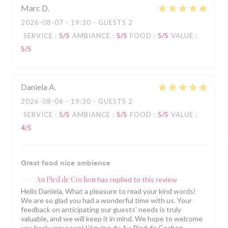
Marc
D
2026-08-07
- 19:30 - GUESTS 2
SERVICE
:
5
/5
AMBIANCE
:
5
/5
FOOD
:
5
/5
VALUE
:
5
/5
Daniela
A
2026-08-06
- 19:30 - GUESTS 2
SERVICE
:
5
/5
AMBIANCE
:
5
/5
FOOD
:
5
/5
VALUE
:
4
/5
Great food nice ambience
Au Pied de Cochon
has replied to this review
Hello Daniela, What a pleasure to read your kind words!
We are so glad you had a wonderful time with us. Your
feedback on anticipating our guests' needs is truly
valuable, and we will keep it in mind. We hope to welcome
you back very soon! L'équipe du Au Pied de Cochon