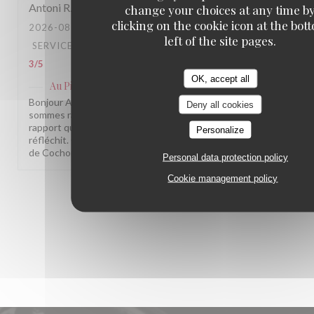
Antoni
R
change your choices at any time b
clicking on the cookie icon at the bot
2026-08-05
- 20:30 - GUESTS 3
left of the site pages.
SERVICE
:
4
/5
AMBIANCE
:
4
/5
FOOD
:
5
/5
VALUE
:
3
/5
OK, accept all
Au Pied de Cochon
has replied to this review
Bonjour Antoni, Merci pour ce retour sincère ! Nous
Deny all cookies
sommes ravis que la cuisine vous ait autant plu. Pour le
rapport qualité/prix, on entend votre remarque et on y
Personalize
réfléchit. On espère vous revoir bientôt ! L'équipe Au Pied
de Cochon, Paris 1
Personal data protection policy
Cookie management policy
1
2
3