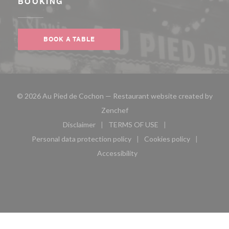
BOOKING
BOOK A TABLE
© 2026 Au Pied de Cochon — Restaurant website created by
((opens in a new window))
Zenchef
Disclaimer
TERMS OF USE
((opens in a new window))
((opens in a new window))
Personal data protection policy
Cookies policy
((opens in a new window))
((opens in a new 
Accessibility
((opens in a new window))