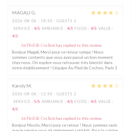
MAGALI
G
2026-08-06
- 18:30 - GUESTS 2
SERVICE
:
4
/5
AMBIANCE
:
4
/5
FOOD
:
4
/5
VALUE
:
4
/5
Au Pied de Cochon
has replied to this review
Bonjour Magali, Merci pour ce retour sympa ! Nous
sommes contents que vous ayez passé un bon moment
chez nous. On espère vous retrouver très bientôt dans
notre établissement ! L'équipe Au Pied de Cochon, Paris 1
Karoly
M
2026-08-06
- 12:30 - GUESTS 2
SERVICE
:
5
/5
AMBIANCE
:
4
/5
FOOD
:
4
/5
VALUE
:
4
/5
Au Pied de Cochon
has replied to this review
Bonjour Mostis, Merci pour ce retour ! Nous sommes ravis
que le service vous ait pleinement satisfait. Pour la cuisine