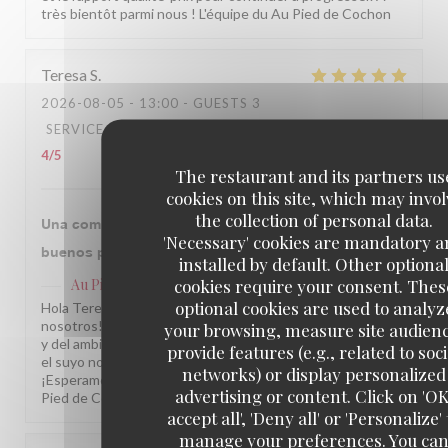
très bientôt parmi nous ! L'équipe du Au Pied de Cochon
Teresa
S
2026-08-05
- 13:00 - GUESTS 3
SERVICE
:
4
/5
AMBIANCE
:
4
/5
FOOD
:
4
/5
VALUE
:
4
/5
The restaurant and its partners us
cookies on this site, which may invol
the collection of personal data.
Una comida excelente en un sitio con historia y
'Necessary' cookies are mandatory 
buenos profesionales, recomendable siempre.
installed by default. Other optiona
cookies require your consent. Thes
Au Pied de Cochon
has replied to this review
optional cookies are used to analyz
Hola Teresa, ¡Muchas gracias por compartir su visita con
nosotros! Nos alegra saber que disfrutó de nuestra cocina
your browsing, measure site audien
y del ambiente de nuestro restaurante. Comentarios como
provide features (e.g., related to soci
el suyo nos motivan a seguir cuidando cada detalle.
networks) or display personalized
¡Esperamos volver a recibirle muy pronto! L'équipe du Au
advertising or content. Click on 'OK
Pied de Cochon
accept all', 'Deny all' or 'Personalize' 
manage your preferences. You ca