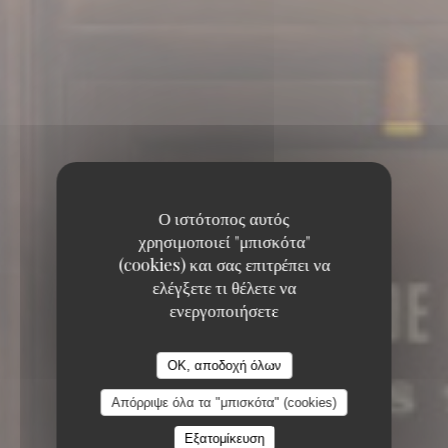
Ο ιστότοπος αυτός
χρησιμοποιεί "μπισκότα"
(cookies) και σας επιτρέπει να
ελέγξετε τι θέλετε να
ενεργοποιήσετε
OK, αποδοχή όλων
Απόρριψε όλα τα "μπισκότα" (cookies)
6, RUE COQUILLIÈRE 75001 PARIS
Εξατομίκευση