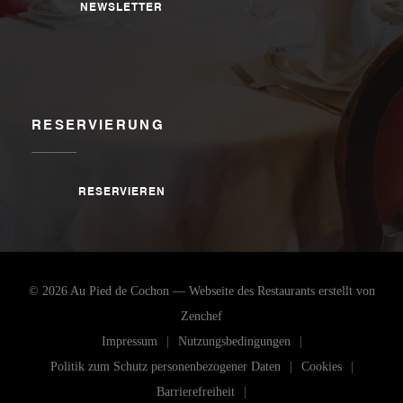
NEWSLETTER
RESERVIERUNG
RESERVIEREN
© 2026 Au Pied de Cochon — Webseite des Restaurants erstellt von
((öffnet ein neues Fenster))
Zenchef
((öffnet ein neues Fenster))
((öffnet ein neues Fen
Impressum
Nutzungsbedingungen
((öffnet ein neues Fenst
((öffnet ein
Politik zum Schutz personenbezogener Daten
Cookies
((öffnet ein neues Fenster))
Barrierefreiheit