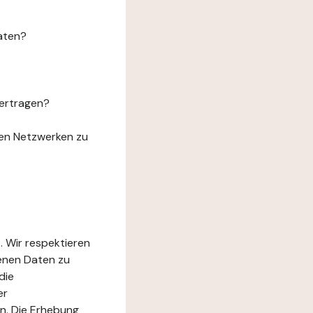
aten?
ertragen?
len Netzwerken zu
. Wir respektieren
genen Daten zu
die
er
n. Die Erhebung