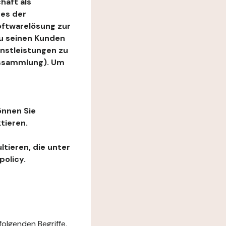
haft als
es der
Softwarelösung zur
zu seinen Kunden
enstleistungen zu
ngssammlung). Um
önnen Sie
tieren.
ltieren, die unter
policy.
folgenden Begriffe,