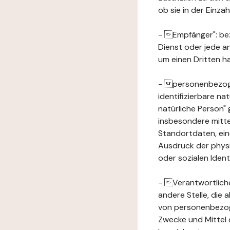
ob sie in der Einz
- Empfänger": beze
Dienst oder jede a
um einen Dritten ha
- personenbezogene
identifizierbare na
natürliche Person" g
insbesondere mitt
Standortdaten, ei
Ausdruck der physis
oder sozialen Ident
- Verantwortlicher
andere Stelle, die
von personenbezog
Zwecke und Mittel 