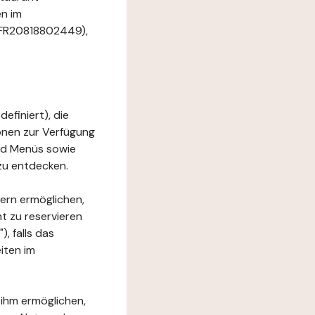
en im
. FR20818802449),
efiniert), die
ionen zur Verfügung
und Menüs sowie
zu entdecken.
ern ermöglichen,
t zu reservieren
, falls das
iten im
 ihm ermöglichen,