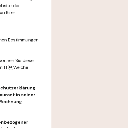
ebsite des
n Ihrer
chen Bestimmungen
können Sie diese
hnitt Welche
schutzerklärung
urant in seiner
e Rechnung
nenbezogener