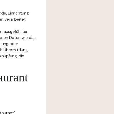
rde, Einrichtung
n verarbeitet.
en ausgeführten
enen Daten wie das
ssung oder
h Übermittlung,
knüpfung, die
aurant
taurant"