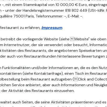
ne -, mit einem Stammkapital von 10 000,00 € Euro, eingetrag
n - unter der Handelsregisternummer 818 802 449 (USt-IdNr
quillière 75001 Paris, Telefonnummer: -, E-Mail: -.
Restaurant zu erfahren,
Impressum
.
 betreibt die vorliegende Website (siehe Website" wie oben d
dem Internetnutzer, der sie verwendet oder besucht, Informat
 Aktivitäten des Restaurants, die angebotenen Speisekarten 
 oder auch von Restaurantkunden hinterlassene Bewertungen 
 Funktionalitäten und/oder Informationen an, die es den Nutz
kontaktieren (siehe Kontaktanfrage), einen Tisch im Restauran
lbestellung beim Restaurant aufzugeben (Click and Collect")
olchen Service anbietet, aber auch Informationen und Neuigke
der Aktivität des Restaurants einzusehen.
waltet auch Seiten, die seine Aktivitäten präsentieren und es