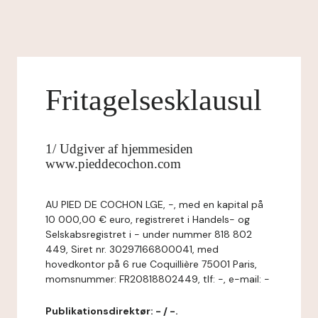
Fritagelsesklausul
1/ Udgiver af hjemmesiden
www.pieddecochon.com
AU PIED DE COCHON LGE, -, med en kapital på
10 000,00 € euro, registreret i Handels- og
Selskabsregistret i - under nummer 818 802
449, Siret nr. 30297166800041, med
hovedkontor på 6 rue Coquillière 75001 Paris,
momsnummer: FR20818802449, tlf: -, e-mail: -
Publikationsdirektør: - / -.