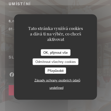
UMÍSTĚNÍ
((otevře se v novém okně))
6, rue Coquillière 75001 Paris
Tato stránka využívá cookies
01 40 13 77 00
a dává ti na výběr, co chceš
aktivovat
OK, přijmout vše
SLEDUJTE NÁS
Odmítnout všechny cookies
Přizpůsobit
Facebook ((otevře se v novém okně))
Instagram ((otevře se v novém okně))
Zásady ochrany osobních údajů
undefined
NEWSLETTER