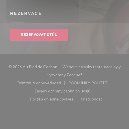
REZERVACE
REZERVOVAT STŮL
© 2026 Au Pied de Cochon — Webové stránky restaurace byly
((otevře se v novém okně))
vytvořeny
Zenchef
Odmítnutí odpovědnosti
PODMÍNKY POUŽITÍ
((otevře se v novém okně))
((otevře se v novém 
Zásady ochrany osobních údajů
((otevře se v novém okně))
Politika ohledně cookies
Pristupnost
((otevře se v novém okně))
((otevře se v novém 