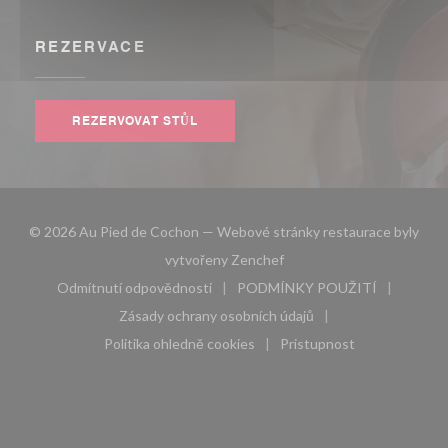
REZERVACE
REZERVOVAT STŮL
© 2026 Au Pied de Cochon — Webové stránky restaurace byly
((otevře se v novém okně))
vytvořeny
Zenchef
Odmítnutí odpovědnosti
PODMÍNKY POUŽITÍ
((otevře se v novém okně))
((otevře se v novém 
Zásady ochrany osobních údajů
((otevře se v novém okně))
Politika ohledně cookies
Pristupnost
((otevře se v novém okně))
((otevře se v novém 