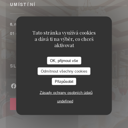
UMÍSTĚNÍ
((otevře se v novém okně))
6, rue Coquillière 75001 Paris
Tato stránka využívá cookies
01 40 13 77 00
a dává ti na výběr, co chceš
aktivovat
OK, přijmout vše
SLEDUJTE NÁS
Odmítnout všechny cookies
Přizpůsobit
Facebook ((otevře se v novém okně))
Instagram ((otevře se v novém okně))
Zásady ochrany osobních údajů
undefined
NEWSLETTER