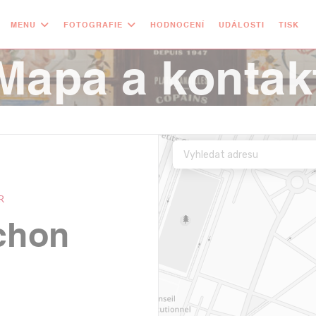
MENU
FOTOGRAFIE
HODNOCENÍ
UDÁLOSTI
TISK
Mapa a kontak
R
chon
okně))