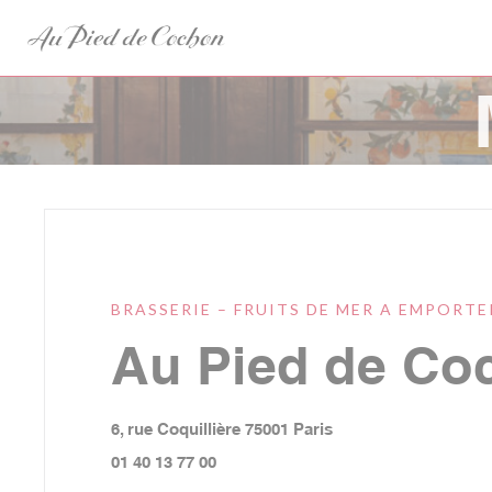
Panel pro správu cookies
BRASSERIE – FRUITS DE MER A EMPORTE
Au Pied de Co
((otevře se v novém 
6, rue Coquillière 75001 Paris
01 40 13 77 00