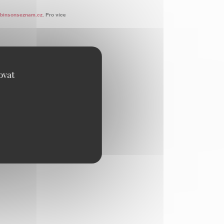
obinsonseznam.cz
. Pro více
ovat