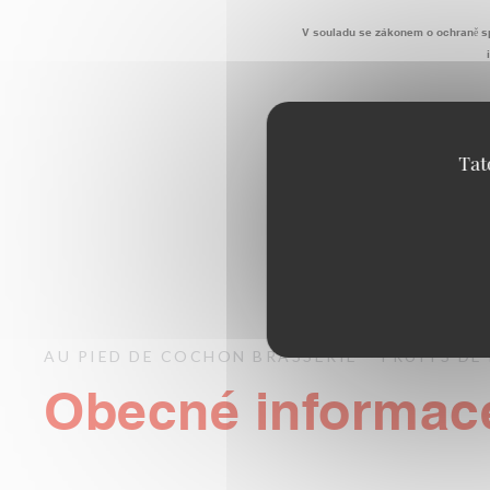
V souladu se zákonem o ochraně sp
Tat
AU PIED DE COCHON
BRASSERIE – FRUITS D
Obecné informac