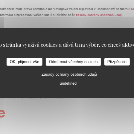
otřebitele máte právo odmítnout marketingová volání registrací v Robinsonově seznamu:
r
informací o zpracování vašich údajů si přečtěte naše
zásady ochrany osobních údajů
.
o stránka využívá cookies a dává ti na výběr, co chceš aktiv
OK, přijmout vše
Odmítnout všechny cookies
Přizpůsobit
Zásady ochrany osobních údajů
undefined
E MER A EMPORTER
PARIS
e