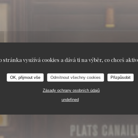
o stránka využívá cookies a dává ti na výběr, co chceš aktiv
OK, přijmout vše
Odmítnout všechny cookies
Přizpůsobit
Zásady ochrany osobních údajů
RUITS DE MER A EMPORTER
6, RUE COQUILLI
undefined