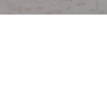
on
Au Pied de Coc
[
nepřetržitá služba, 24 hodin denně, 