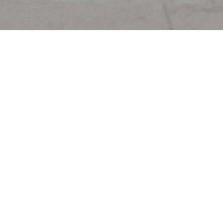
hon
7 dní v týdnu ]