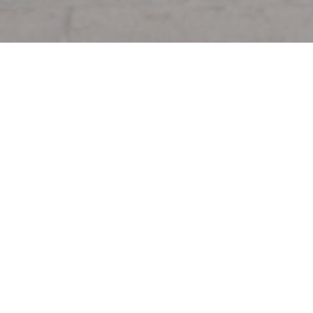
Vítejte na
Au Pied de Coch