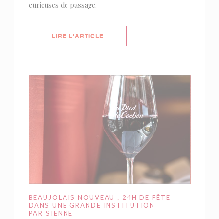
curieuses de passage.
((OUVRE UNE NOUVELLE FENÊTRE)
LIRE L'ARTICLE
BEAUJOLAIS NOUVEAU : 24H DE FÊTE
DANS UNE GRANDE INSTITUTION
PARISIENNE