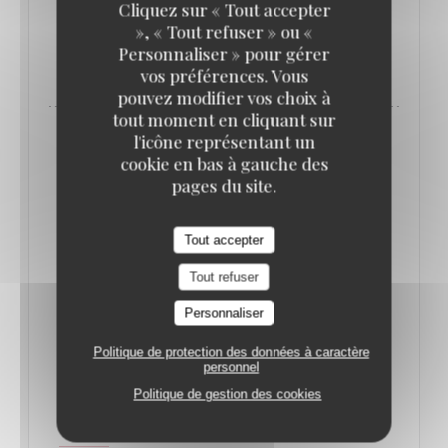
Cliquez sur « Tout accepter
», « Tout refuser » ou «
Personnaliser » pour gérer
((OUVRE UNE NOUVELLE FENÊTRE)
LIRE L'ARTICLE
vos préférences. Vous
pouvez modifier vos choix à
tout moment en cliquant sur
l'icône représentant un
cookie en bas à gauche des
pages du site.
Tout accepter
Tout refuser
Personnaliser
Politique de protection des données à caractère
personnel
QUE FAIRE À PARIS CETTE SEMAINE ? (16-
Politique de gestion des cookies
22 JUIN) // LE BONBON
17/06/2025