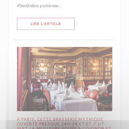
d’institution parisienne .
((OUVRE UNE NOUVELLE FENÊTRE)
LIRE L'ARTICLE
À PARIS, CETTE BRASSERIE MYTHIQUE
OUVERTE PRESQUE 24H/24 ET ET 7 J/7
SERT LA MEILLEURE SOUPE À L’OIGNON ET