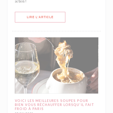
action !
((OUVRE UNE NOUVELLE FENÊTRE)
LIRE L'ARTICLE
VOICI LES MEILLEURES SOUPES POUR
BIEN VOUS RÉCHAUFFER LORSQU’IL FAIT
FROID À PARIS