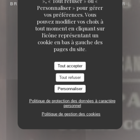
», « Tout refuser » ou «
BRASSERIE – FRUITS DE MER A EMPORTER
Personnaliser » pour gérer
6, RUE COQUILLIÈRE 75001 PARIS
vos préférences. Vous
pouvez modifier vos choix à
tout moment en cliquant sur
l'icône représentant un
cookie en bas à gauche des
pages du site.
Tout accepter
Tout refuser
Personnaliser
Politique de protection des données à caractère
personnel
Politique de gestion des cookies